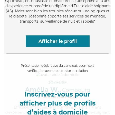
Optimiste
, enthousiaste et chaleureuse, Joséphine a 10 ans
d'expérience et possède un diplôme d'Etat d'aide-soignant
(AS). Maitrisant bien les troubles rénaux ou urologiques et
le diabète, Joséphine apporte ses services de ménage,
transports, surveillance de nuit et rappels*
Afficher le profil
Présentation déclarative du candidat, soumise à
vérification avant toute mise en relation
JOYEUSE
Amélia W.,
Combourg
Inscrivez-vous pour
à 5km de chez Vous
afficher plus de profils
Efficace
, infatiguable et humaine, Amélia a 4 ans
d’aides à domicile
d'expérience et possède un diplôme d'Etat d'aide-soignant