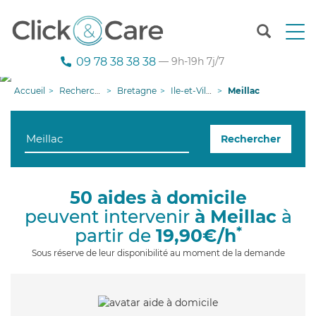
T
o
g
09 78 38 38 38
— 9h-19h 7j/7
g
l
Accueil
Recherche aide à domicile
Bretagne
Ile-et-Vilaine
Meillac
e
n
a
Rechercher
v
i
g
a
50 aides à domicile
t
peuvent intervenir
à Meillac
à
i
o
*
partir de
19,90€/h
n
Sous réserve de leur disponibilité au moment de la demande