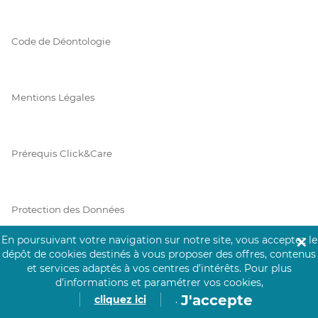
Code de Déontologie
Mentions Légales
Prérequis Click&Care
Protection des Données
En poursuivant votre navigation sur notre site, vous acceptez le
✕
dépôt de cookies destinés à vous proposer des offres, contenus
Vie Privée
et services adaptés à vos centres d’intérêts.
Pour plus
d’informations et paramétrer vos cookies,
J'accepte
cliquez ici
.