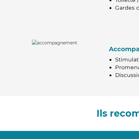
Gardes d
Accomp
Stimulat
Promen
Discussio
Ils rec