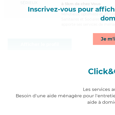
SÉRIEUX
à 5km de chez Vous
Inscrivez-vous pour affiche
Minutieux
, optimiste et altru
domi
Sanitaires et Sociales (CSS). M
apporte ses services de ménag
Je m'i
Afficher le profil
Click&
Les services 
Besoin d'une aide ménagère pour l'entretien
aide à domi