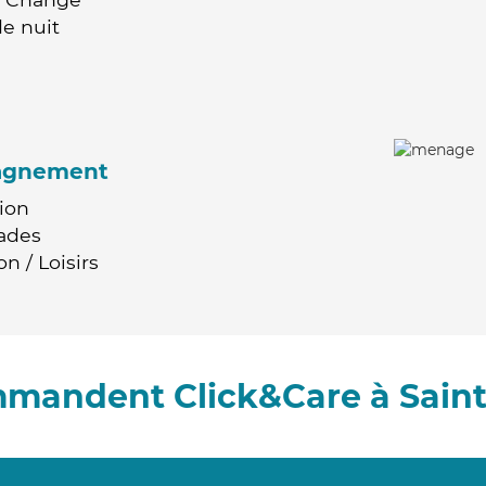
e nuit
agnement
ion
ades
n / Loisirs
ommandent Click&Care à Sain