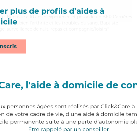
r plus de profils d’aides à
iste, Baptiste a 10 ans d'expérience et possède un BEP Carrières
cile
aitrisant bien l'arthrite et les troubles du sang, Baptiste
e, surveillance de nuit, repas et compagnie/loisirs*
nscris
Care, l'aide à domicile de co
aux personnes âgées sont réalisés par Click&Care à
 de votre cadre de vie, d'une aide à domicile tem
cile permanente suite à une perte d'autonomie pl
Être rappelé par un conseiller