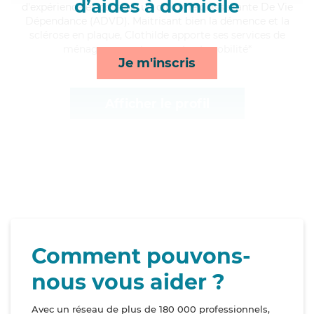
d’aides à domicile
d'expérience et possède un diplôme d'Assistante De Vie
Dépendance (ADVD). Maitrisant bien la démence et la
sclérose en plaque, Clothilde apporte ses services de
ménage, repas, transports et mobilité*
Je m'inscris
Afficher le profil
Comment pouvons-
nous vous aider ?
Avec un réseau de plus de 180 000 professionnels,