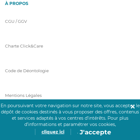
À PROPOS
CGU / GGV
Charte Click&Care
Code de Déontologie
Mentions Légales
En poursuivant votre navigation sur notre site, vous acceptez le
✕
dépôt de cookies destinés à vous proposer des offres, contenus
et services adaptés à vos centres d’intérêts.
Pour plus
Prérequis Click&Care
d’informations et paramétrer vos cookies,
J'accepte
cliquez ici
.