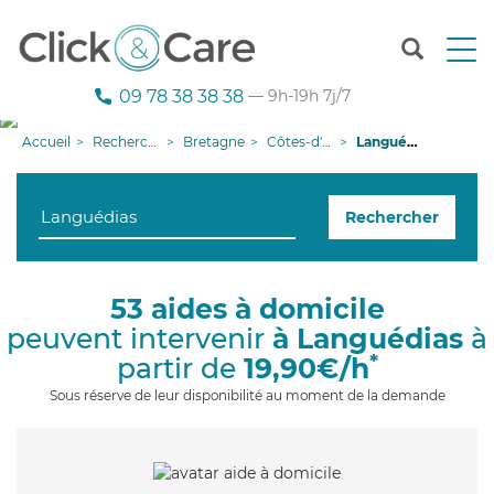
T
o
g
09 78 38 38 38
— 9h-19h 7j/7
g
l
Accueil
Recherche aide à domicile
Bretagne
Côtes-d'armor
Languédias
e
n
a
Rechercher
v
i
g
a
53 aides à domicile
t
peuvent intervenir
à Languédias
à
i
o
*
partir de
19,90€/h
n
Sous réserve de leur disponibilité au moment de la demande