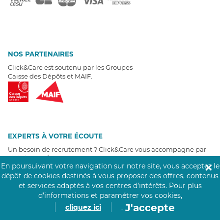
NOS PARTENAIRES
Click&Care est soutenu par les Groupes
Caisse des Dépôts et MAIF.
EXPERTS À VOTRE ÉCOUTE
Un besoin de recrutement ? Click&Care vous accompagne par
téléphone 7/7
.
En poursuivant votre navigation sur notre site, vous acceptez le
✕
Être rappelé aujourd'hui
dépôt de cookies destinés à vous proposer des offres, contenus
et services adaptés à vos centres d’intérêts.
Pour plus
T
É
MOIGNAGES CLIENTS
d’informations et paramétrer vos cookies,
J'accepte
cliquez ici
.
4,6
/5