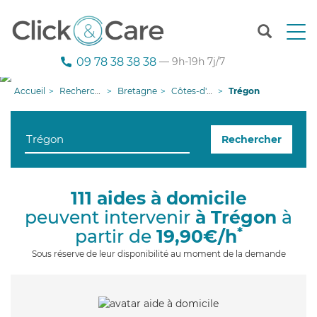
T
o
g
09 78 38 38 38
— 9h-19h 7j/7
g
l
Accueil
Recherche aide à domicile
Bretagne
Côtes-d'armor
Trégon
e
n
a
Rechercher
v
i
g
a
111 aides à domicile
t
peuvent intervenir
à Trégon
à
i
o
*
partir de
19,90€/h
n
Sous réserve de leur disponibilité au moment de la demande