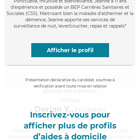
Ponctuelle
, intuitive et bienveillante, Jeanne a 11 ans
d'expérience et possède un BEP Carrières Sanitaires et
Sociales (CSS). Maitrisant bien la maladie d'alzheimer et la
démence, Jeanne apporte ses services de
surveillance de nuit, lever/coucher, repas et rappels*
Afficher le profil
Présentation déclarative du candidat, soumise à
vérification avant toute mise en relation
JOYEUX
Dorian Y.,
Ploubalay
Inscrivez-vous pour
à 5km de chez Vous
afficher plus de profils
Intuitive
, expérimenté et attentionné, Dorian a 20 ans
d’aides à domicile
d'expérience et possède un diplôme d'Etat d'aide-soignant