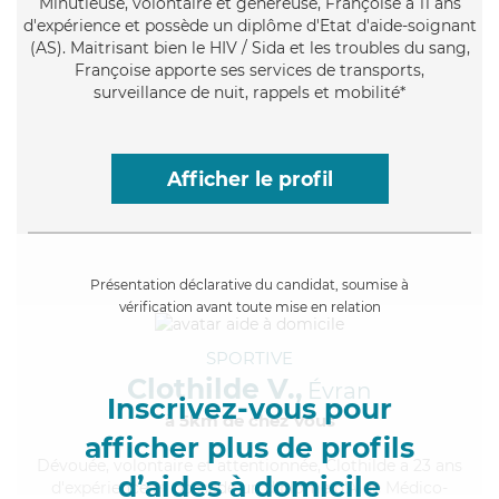
Minutieuse
, volontaire et généreuse, Françoise a 11 ans
d'expérience et possède un diplôme d'Etat d'aide-soignant
(AS). Maitrisant bien le HIV / Sida et les troubles du sang,
Françoise apporte ses services de transports,
surveillance de nuit, rappels et mobilité*
Afficher le profil
Présentation déclarative du candidat, soumise à
vérification avant toute mise en relation
SPORTIVE
Clothilde V.,
Évran
Inscrivez-vous pour
à 5km de chez Vous
afficher plus de profils
Dévouée
, volontaire et attentionnée, Clothilde a 23 ans
d’aides à domicile
d'expérience et possède un diplôme d'Aide Médico-