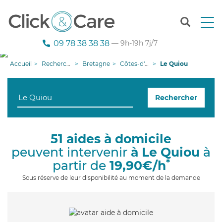
T
o
g
09 78 38 38 38
— 9h-19h 7j/7
g
l
Accueil
Recherche aide à domicile
Bretagne
Côtes-d'armor
Le Quiou
e
n
a
Rechercher
v
i
g
a
51 aides à domicile
t
peuvent intervenir
à Le Quiou
à
i
o
*
partir de
19,90€/h
n
Sous réserve de leur disponibilité au moment de la demande