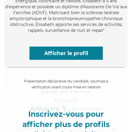
Énergique
, volontaire et flexible, Elisabeth a 4 ans
d'expérience et possède un diplôme d'Assistante De Vie aux
Familles (ADVF). Maitrisant bien la sclérose latérale
amyotrophique et la bronchopneumopathie chronique
obstructive, Elisabeth apporte ses services de activités,
rappels, surveillance de nuit et repas*
Afficher le profil
Présentation déclarative du candidat, soumise à
vérification avant toute mise en relation
ALTRUISTE
Amaury Y.,
Rostrenen
Inscrivez-vous pour
à 5km de chez Vous
afficher plus de profils
Humain
, enthousiaste et flexible, Amaury a 6 ans