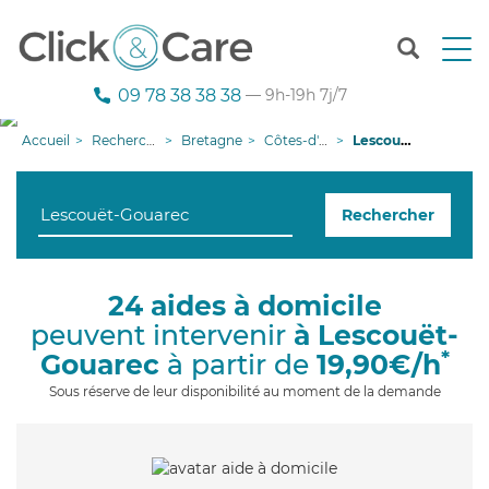
T
o
g
09 78 38 38 38
— 9h-19h 7j/7
g
l
Accueil
Recherche aide à domicile
Bretagne
Côtes-d'armor
Lescouët-Gouarec
e
n
a
Rechercher
v
i
g
a
24 aides à domicile
t
peuvent intervenir
à Lescouët-
i
o
*
Gouarec
à partir de
19,90€/h
n
Sous réserve de leur disponibilité au moment de la demande