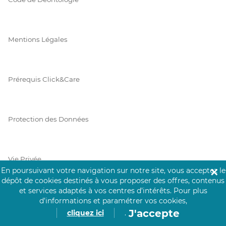
Mentions Légales
Prérequis Click&Care
Protection des Données
Vie Privée
En poursuivant votre navigation sur notre site, vous acceptez le
✕
dépôt de cookies destinés à vous proposer des offres, contenus
et services adaptés à vos centres d’intérêts.
Pour plus
d’informations et paramétrer vos cookies,
PAIEMENT SÉCURISÉ
J'accepte
cliquez ici
.
La collecte de vos informations de carte bancaire est cryptée