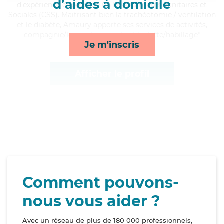
d’aides à domicile
d'expérience et possède un BEP Carrières Sanitaires et
Sociales (CSS). Maitrisant bien la trachéotomie / ventilation
et le diabète, Amaury apporte ses services de activités,
compagnie/loisirs, transports et toilette/habillage*
Je m'inscris
Afficher le profil
Comment pouvons-
nous vous aider ?
Avec un réseau de plus de 180 000 professionnels,