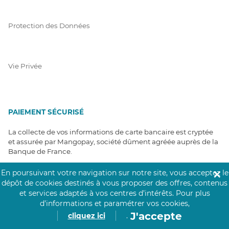
Protection des Données
Vie Privée
PAIEMENT SÉCURISÉ
La collecte de vos informations de carte bancaire est cryptée
et assurée par Mangopay, société dûment agréée auprès de la
Banque de France.
En poursuivant votre navigation sur notre site, vous acceptez le
✕
dépôt de cookies destinés à vous proposer des offres, contenus
et services adaptés à vos centres d’intérêts.
Pour plus
d’informations et paramétrer vos cookies,
J'accepte
cliquez ici
.
NOS PARTENAIRES