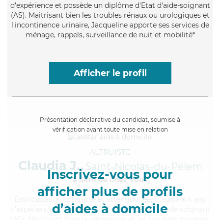
d'expérience et possède un diplôme d'Etat d'aide-soignant
(AS). Maitrisant bien les troubles rénaux ou urologiques et
l'incontinence urinaire, Jacqueline apporte ses services de
ménage, rappels, surveillance de nuit et mobilité*
Afficher le profil
Présentation déclarative du candidat, soumise à
vérification avant toute mise en relation
ALTRUISTE
Claudia J.,
Saint-Nicolas-du-Pélem
Inscrivez-vous pour
à 5km de chez Vous
afficher plus de profils
Enthousiaste
, optimiste et attentionnée, Claudia a 4 ans
d’aides à domicile
d'expérience et possède un diplôme d'Etat d'aide-soignant
(AS). Maitrisant bien la dépression et les troubles moteurs,