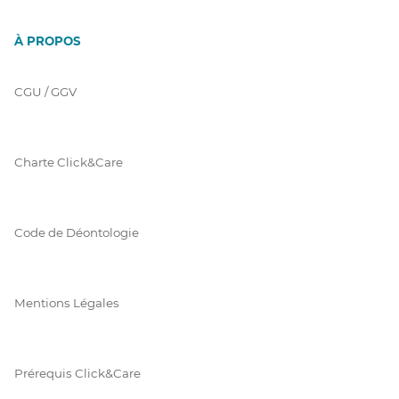
À PROPOS
CGU / GGV
Charte Click&Care
Code de Déontologie
Mentions Légales
Prérequis Click&Care