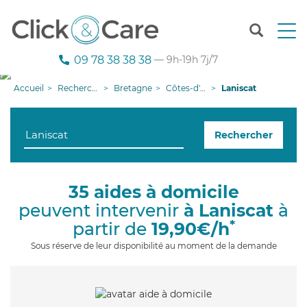
T
o
g
09 78 38 38 38
— 9h-19h 7j/7
g
l
Accueil
Recherche aide à domicile
Bretagne
Côtes-d'armor
Laniscat
e
n
a
Rechercher
v
i
g
a
35 aides à domicile
t
peuvent intervenir
à Laniscat
à
i
o
*
partir de
19,90€/h
n
Sous réserve de leur disponibilité au moment de la demande