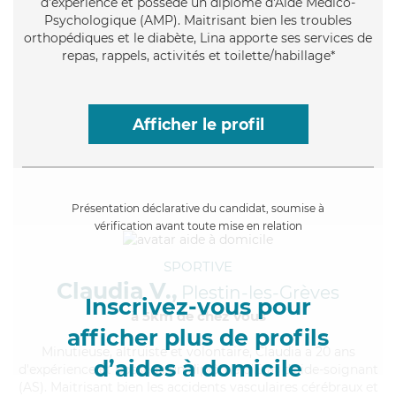
d'expérience et possède un diplôme d'Aide Médico-
Psychologique (AMP). Maitrisant bien les troubles
orthopédiques et le diabète, Lina apporte ses services de
repas, rappels, activités et toilette/habillage*
Afficher le profil
Présentation déclarative du candidat, soumise à
vérification avant toute mise en relation
SPORTIVE
Claudia V.,
Plestin-les-Grèves
Inscrivez-vous pour
à 5km de chez Vous
afficher plus de profils
Minutieuse
, altruiste et volontaire, Claudia a 20 ans
d’aides à domicile
d'expérience et possède un diplôme d'Etat d'aide-soignant
(AS). Maitrisant bien les accidents vasculaires cérébraux et