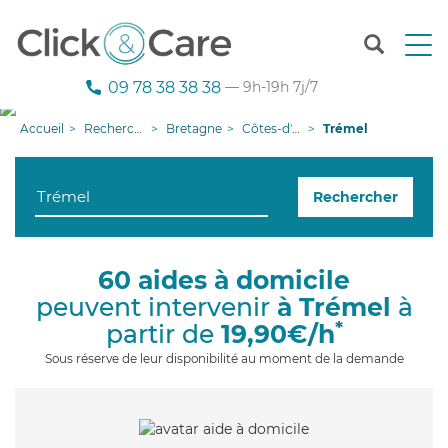
T
o
g
09 78 38 38 38
— 9h-19h 7j/7
g
l
Accueil
Recherche aide à domicile
Bretagne
Côtes-d'armor
Trémel
e
n
a
Rechercher
v
i
g
a
60 aides à domicile
t
peuvent intervenir
à Trémel
à
i
o
*
partir de
19,90€/h
n
Sous réserve de leur disponibilité au moment de la demande