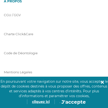
À PROPOS
CGU / GGV
Charte Click&Care
Code de Déontologie
Mentions Légales
En poursuivant votre navigation sur notre site, vous acceptez le
✕
dépôt de cookies destinés à vous proposer des offres, contenus
et services adaptés à vos centres d’intérêts.
Pour plus
Prérequis Click&Care
d’informations et paramétrer vos cookies,
J'accepte
cliquez ici
.