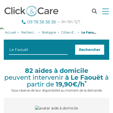
T
o
g
09 78 38 38 38
— 9h-19h 7j/7
g
l
Accueil
Recherche aide à domicile
Bretagne
Côtes-d'armor
Le Faouët
e
n
a
Rechercher
v
i
g
a
82 aides à domicile
t
peuvent intervenir
à Le Faouët
à
i
o
*
partir de
19,90€/h
n
Sous réserve de leur disponibilité au moment de la demande