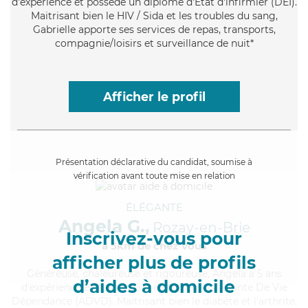
d'expérience et possède un diplôme d'Etat d'infirmier (DEI).
Maitrisant bien le HIV / Sida et les troubles du sang,
Gabrielle apporte ses services de repas, transports,
compagnie/loisirs et surveillance de nuit*
Afficher le profil
Présentation déclarative du candidat, soumise à
vérification avant toute mise en relation
ÉLÉGANTE
Angela G.,
Rozay-en-Brie
Inscrivez-vous pour
à 5km de chez Vous
afficher plus de profils
Généreuse
, chaleureuse et rigoureuse, Angela a 5 ans
d’aides à domicile
d'expérience et possède un diplôme d'Assistante De Vie
Dépendance (ADVD). Maitrisant bien le diabète et l'arthrite,