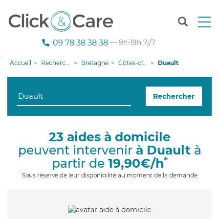
T
o
g
09 78 38 38 38
— 9h-19h 7j/7
g
l
Accueil
Recherche aide à domicile
Bretagne
Côtes-d'armor
Duault
e
n
a
Rechercher
v
i
g
a
23 aides à domicile
t
peuvent intervenir
à Duault
à
i
o
*
partir de
19,90€/h
n
Sous réserve de leur disponibilité au moment de la demande