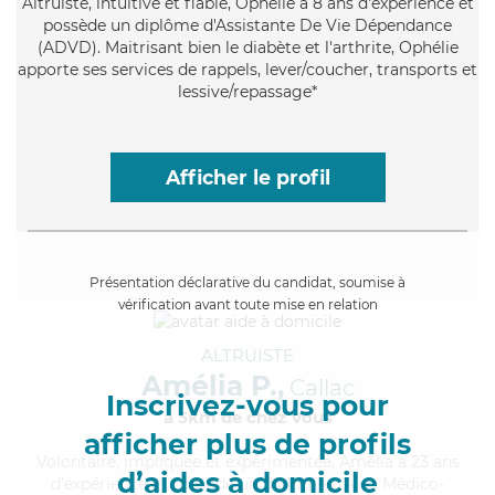
Altruiste
, intuitive et fiable, Ophélie a 8 ans d'expérience et
possède un diplôme d'Assistante De Vie Dépendance
(ADVD). Maitrisant bien le diabète et l'arthrite, Ophélie
apporte ses services de rappels, lever/coucher, transports et
lessive/repassage*
Afficher le profil
Présentation déclarative du candidat, soumise à
vérification avant toute mise en relation
ALTRUISTE
Amélia P.,
Callac
Inscrivez-vous pour
à 5km de chez Vous
afficher plus de profils
Volontaire
, impliquée et expérimentée, Amélia a 23 ans
d’aides à domicile
d'expérience et possède un diplôme d'Aide Médico-