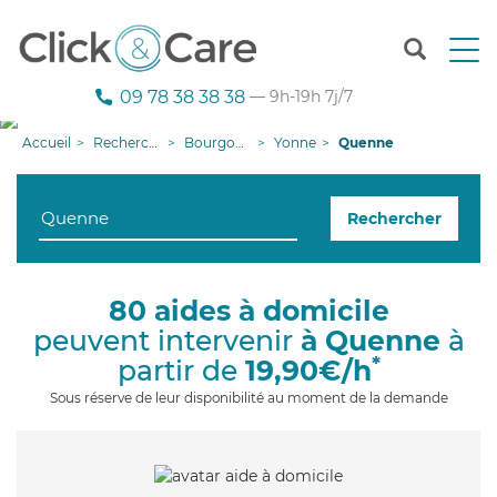
T
o
g
09 78 38 38 38
— 9h-19h 7j/7
g
l
Accueil
Recherche aide à domicile
Bourgogne-Franche-Comté
Yonne
Quenne
e
n
a
Rechercher
v
i
g
a
80 aides à domicile
t
peuvent intervenir
à Quenne
à
i
o
*
partir de
19,90€/h
n
Sous réserve de leur disponibilité au moment de la demande