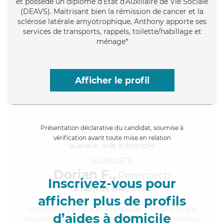
et possède un diplôme d'État d'Auxiliaire de Vie Sociale
(DEAVS). Maitrisant bien la rémission de cancer et la
sclérose latérale amyotrophique, Anthony apporte ses
services de transports, rappels, toilette/habillage et
ménage*
Afficher le profil
Présentation déclarative du candidat, soumise à
vérification avant toute mise en relation
ALTRUISTE
Dorian F.,
Penmarch
Inscrivez-vous pour
à 5km de chez Vous
afficher plus de profils
Altruiste
, rigoureux et énergique, Dorian a 14 ans
d’aides à domicile
d'expérience et possède un diplôme d'Aide Médico-