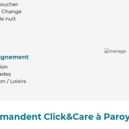
Coucher
 / Change
e nuit
agnement
ion
ades
n / Loisirs
mmandent Click&Care à Paro