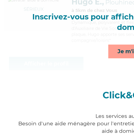
Hugo E.,
Plouhine
SÉRIEUX
à 5km de chez Vous
Inscrivez-vous pour affiche
Dynamique
, polyvalent et fl
domi
d'Auxiliaire de Vie Sociale (D
plaque, Hugo apporte ses serv
compagnie/loisirs*
Je m'i
Afficher le profil
Click&
Les services a
Besoin d'une aide ménagère pour l'entretien
aide à domi