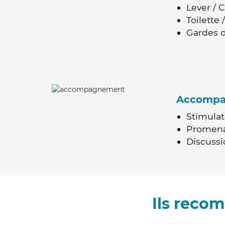
Lever / 
Toilette
Gardes d
Accomp
Stimulat
Promen
Discussio
Ils reco