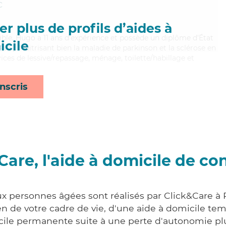
c
r plus de profils d’aides à
exible, Hugo a 11 ans d'expérience et possède un diplôme d'État
cile
EAVS). Maitrisant bien la maladie de parkinson et la sclérose en
ices de lessive/repassage, ménage, toilette/habillage et
nscris
Care, l'aide à domicile de co
ux personnes âgées sont réalisés par Click&Care à
 de votre cadre de vie, d'une aide à domicile tem
cile permanente suite à une perte d'autonomie pl