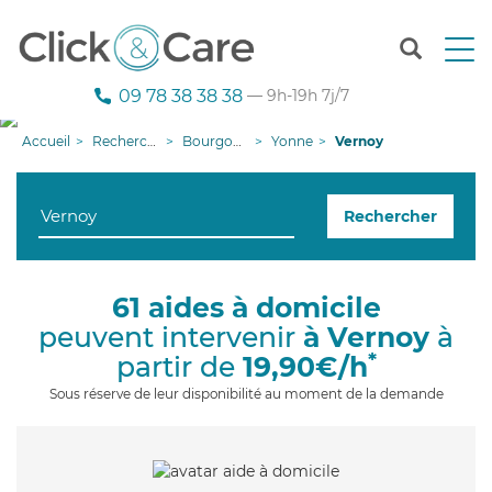
T
o
g
09 78 38 38 38
— 9h-19h 7j/7
g
l
Accueil
Recherche aide à domicile
Bourgogne-Franche-Comté
Yonne
Vernoy
e
n
a
Rechercher
v
i
g
a
61 aides à domicile
t
peuvent intervenir
à Vernoy
à
i
o
*
partir de
19,90€/h
n
Sous réserve de leur disponibilité au moment de la demande