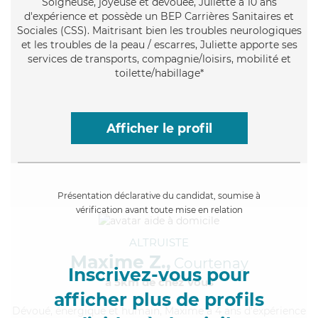
Soigneuse
, joyeuse et dévouée, Juliette a 10 ans
d'expérience et possède un BEP Carrières Sanitaires et
Sociales (CSS). Maitrisant bien les troubles neurologiques
et les troubles de la peau / escarres, Juliette apporte ses
services de transports, compagnie/loisirs, mobilité et
toilette/habillage*
Afficher le profil
Présentation déclarative du candidat, soumise à
vérification avant toute mise en relation
ALTRUISTE
Maxime Z.,
Courtenay
Inscrivez-vous pour
à 5km de chez Vous
afficher plus de profils
Dévoué
, énergique et humain, Maxime a 4 ans d'expérience