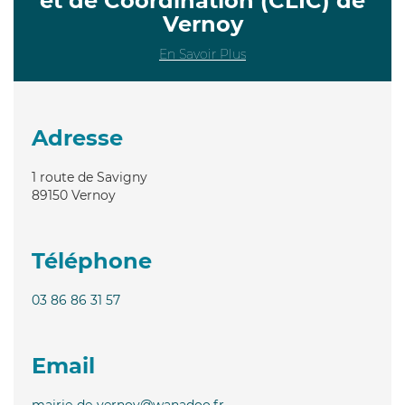
et de Coordination (CLIC) de
Vernoy
En Savoir Plus
Adresse
1 route de Savigny
89150
Vernoy
Téléphone
03 86 86 31 57
Email
mairie-de-vernoy@wanadoo.fr