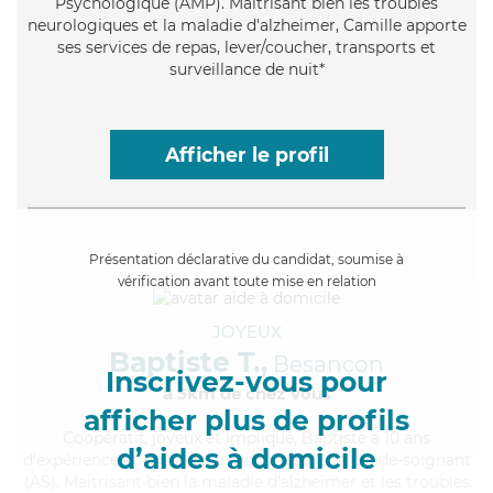
Psychologique (AMP). Maitrisant bien les troubles
neurologiques et la maladie d'alzheimer, Camille apporte
ses services de repas, lever/coucher, transports et
surveillance de nuit*
Afficher le profil
Présentation déclarative du candidat, soumise à
vérification avant toute mise en relation
JOYEUX
Baptiste T.,
Besançon
Inscrivez-vous pour
à 5km de chez Vous
afficher plus de profils
Coopératif
, joyeux et impliqué, Baptiste a 10 ans
d’aides à domicile
d'expérience et possède un diplôme d'Etat d'aide-soignant
(AS). Maitrisant bien la maladie d'alzheimer et les troubles