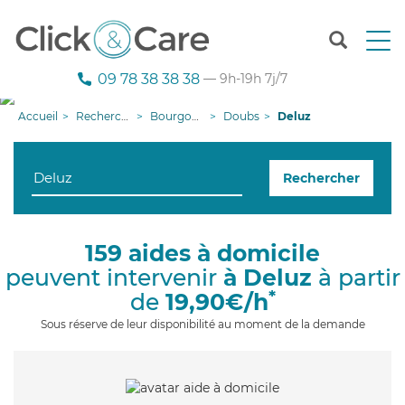
T
o
g
09 78 38 38 38
— 9h-19h 7j/7
g
l
Accueil
Recherche aide à domicile
Bourgogne-Franche-Comté
Doubs
Deluz
e
n
a
Rechercher
v
i
g
a
159 aides à domicile
t
peuvent intervenir
à Deluz
à partir
i
o
*
de
19,90€/h
n
Sous réserve de leur disponibilité au moment de la demande