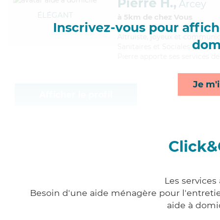
Pierre H.,
Arcey
ÉLÉGANT
à 5km de chez Vous
Inscrivez-vous pour affiche
Altruiste
, joyeux et communica
domi
Sanitaires et Sociales (CSS). M
Pierre apporte ses services de
Je m'i
Afficher le profil
Click&
Les services
Besoin d'une aide ménagère pour l'entretien
aide à domi