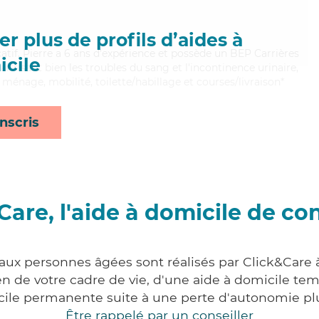
r plus de profils d’aides à
tif, Pierre a 6 ans d'expérience et possède un BEP Carrières
cile
aitrisant bien les troubles du sang et l'incontinence urinaire,
 ménage, mobilité, toilette/habillage et courses/livraison*
nscris
Care, l'aide à domicile de co
 aux personnes âgées sont réalisés par Click&Care
 de votre cadre de vie, d'une aide à domicile tem
cile permanente suite à une perte d'autonomie pl
Être rappelé par un conseiller