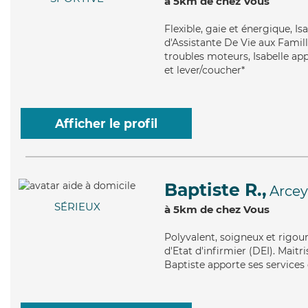
à 5km de chez Vous
Flexible
, gaie et énergique, I
d'Assistante De Vie aux Famill
troubles moteurs, Isabelle app
et lever/coucher*
Afficher le profil
Baptiste R.,
Arcey
SÉRIEUX
à 5km de chez Vous
Polyvalent
, soigneux et rigou
d'Etat d'infirmier (DEI). Maitr
Baptiste apporte ses services d