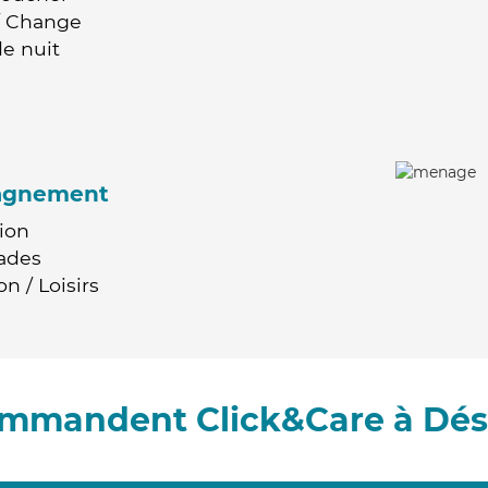
 / Change
e nuit
agnement
ion
ades
n / Loisirs
commandent Click&Care à Dé