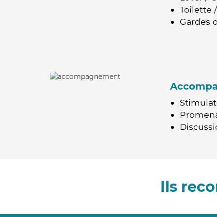
Toilette
Gardes d
Accomp
Stimulat
Promen
Discussio
Ils re