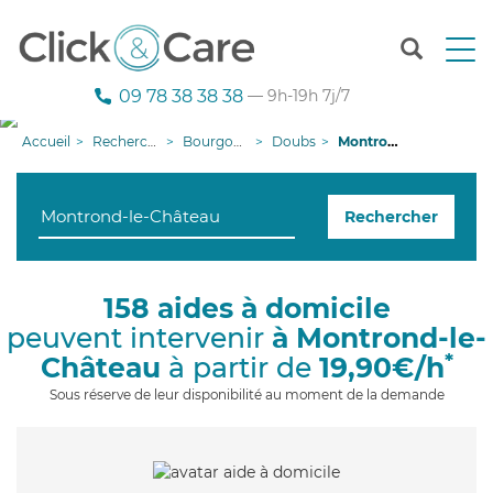
T
o
g
09 78 38 38 38
— 9h-19h 7j/7
g
l
Accueil
Recherche aide à domicile
Bourgogne-Franche-Comté
Doubs
Montrond-le-Château
e
n
a
Rechercher
v
i
g
a
158 aides à domicile
t
peuvent intervenir
à Montrond-le-
i
o
*
Château
à partir de
19,90€/h
n
Sous réserve de leur disponibilité au moment de la demande