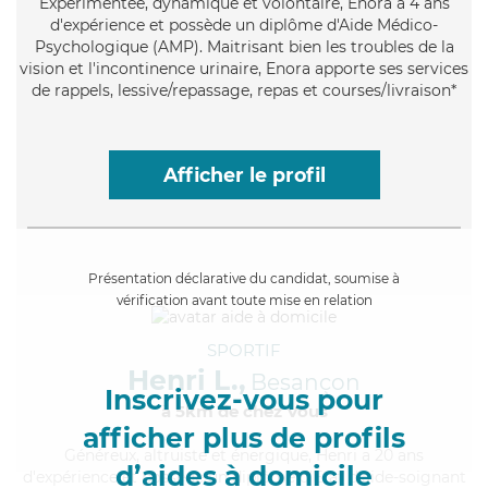
Expérimentée
, dynamique et volontaire, Enora a 4 ans
d'expérience et possède un diplôme d'Aide Médico-
Psychologique (AMP). Maitrisant bien les troubles de la
vision et l'incontinence urinaire, Enora apporte ses services
de rappels, lessive/repassage, repas et courses/livraison*
Afficher le profil
Présentation déclarative du candidat, soumise à
vérification avant toute mise en relation
SPORTIF
Henri L.,
Besançon
Inscrivez-vous pour
à 5km de chez Vous
afficher plus de profils
Généreux
, altruiste et énergique, Henri a 20 ans
d’aides à domicile
d'expérience et possède un diplôme d'Etat d'aide-soignant