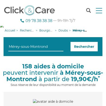
T
o
g
09 78 38 38 38
— 9h-19h 7j/7
g
l
Accueil
Recherche aide à domicile
Bourgogne-Franche-Comté
Doubs
Mérey-sous-Montrond
e
n
a
Rechercher
v
i
g
a
158 aides à domicile
t
peuvent intervenir
à Mérey-sous-
i
o
*
Montrond
à partir de
19,90€/h
n
Sous réserve de leur disponibilité au moment de la demande