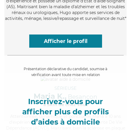
d'expérience et possède un diplôme d'Etat d'aide-soignant
(AS). Maitrisant bien la maladie d'alzheimer et les troubles
rénaux ou urologiques, Hugo apporte ses services de
activités, ménage, lessive/repassage et surveillance de nuit*
Afficher le profil
Présentation déclarative du candidat, soumise à
vérification avant toute mise en relation
SÉRIEUSE
Maria K.,
Besançon
Inscrivez-vous pour
à 5km de chez Vous
afficher plus de profils
Attentionnée
, dynamique et ponctuelle, Maria a 10 ans
d’aides à domicile
d'expérience et possède un diplôme d'Assistante De Vie
Dépendance (ADVD). Maitrisant bien la sclérose en plaque