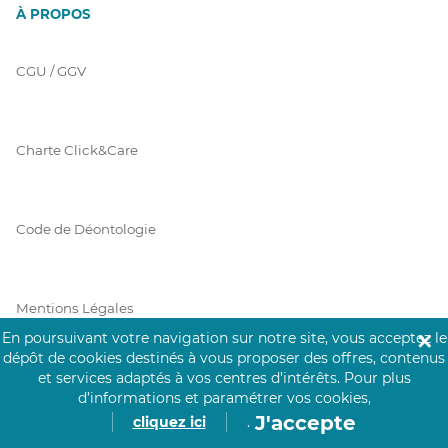
À PROPOS
CGU / GGV
Charte Click&Care
Code de Déontologie
Mentions Légales
En poursuivant votre navigation sur notre site, vous acceptez le
✕
dépôt de cookies destinés à vous proposer des offres, contenus
et services adaptés à vos centres d’intérêts.
Pour plus
Prérequis Click&Care
d’informations et paramétrer vos cookies,
J'accepte
cliquez ici
.