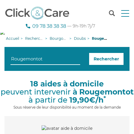
T
o
g
09 78 38 38 38
— 9h-19h 7j/7
g
l
Accueil
Recherche aide à domicile
Bourgogne-Franche-Comté
Doubs
Rougemontot
e
n
a
Rechercher
v
i
g
a
18 aides à domicile
t
peuvent intervenir
à Rougemontot
i
o
*
à partir de
19,90€/h
n
Sous réserve de leur disponibilité au moment de la demande