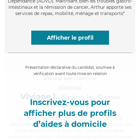
Dépendance (ADVD). Maitrisant bien les troubles gastro-
intestinaux et la rémission de cancer, Arthur apporte ses
services de repas, mobilité, ménage et transports*
Afficher le profil
Présentation déclarative du candidat, soumise à
vérification avant toute mise en relation
SÉRIEUSE
Viviane I.,
Baume-les-Dames
Inscrivez-vous pour
à 5km de chez Vous
afficher plus de profils
Soigneuse
, attentionnée et gaie, Viviane a 4 ans
d’aides à domicile
d'expérience et possède un diplôme d'Assistante De Vie
Dépendance (ADVD). Maitrisant bien les accidents
vasculaires cérébraux et la maladie de parkinson, Viviane