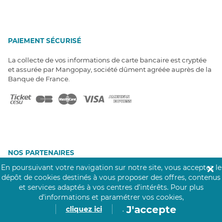
PAIEMENT SÉCURISÉ
La collecte de vos informations de carte bancaire est cryptée
et assurée par Mangopay, société dûment agréée auprès de la
Banque de France.
NOS PARTENAIRES
Click&Care est soutenu par les Groupes
En poursuivant votre navigation sur notre site, vous acceptez le
✕
Caisse des Dépôts et MAIF.
dépôt de cookies destinés à vous proposer des offres, contenus
et services adaptés à vos centres d’intérêts.
Pour plus
d’informations et paramétrer vos cookies,
J'accepte
cliquez ici
.