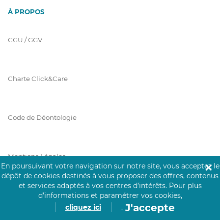
À PROPOS
CGU / GGV
Charte Click&Care
Code de Déontologie
Mentions Légales
En poursuivant votre navigation sur notre site, vous acceptez le
✕
dépôt de cookies destinés à vous proposer des offres, contenus
et services adaptés à vos centres d’intérêts.
Pour plus
Prérequis Click&Care
d’informations et paramétrer vos cookies,
J'accepte
cliquez ici
.