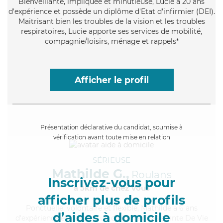
Bienveillante
, impliquée et minutieuse, Lucie a 20 ans
d'expérience et possède un diplôme d'Etat d'infirmier (DEI).
Maitrisant bien les troubles de la vision et les troubles
respiratoires, Lucie apporte ses services de mobilité,
compagnie/loisirs, ménage et rappels*
Afficher le profil
Présentation déclarative du candidat, soumise à
vérification avant toute mise en relation
SÉRIEUSE
Mathilde G.,
Roulans
Inscrivez-vous pour
à 5km de chez Vous
afficher plus de profils
Ponctuelle
, volontaire et flexible, Mathilde a 6 ans
d’aides à domicile
d'expérience et possède un diplôme d'Assistante De Vie