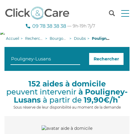
T
o
g
09 78 38 38 38
— 9h-19h 7j/7
g
l
Accueil
Recherche aide à domicile
Bourgogne-Franche-Comté
Doubs
Pouligney-Lusans
e
n
a
Rechercher
v
i
g
a
152 aides à domicile
t
peuvent intervenir
à Pouligney-
i
o
*
Lusans
à partir de
19,90€/h
n
Sous réserve de leur disponibilité au moment de la demande