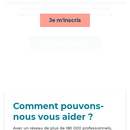
Dépendance (ADVD). Maitrisant bien l'arthrite et la sclérose
en plaque, Mathilde apporte ses services de
lessive/repassage, ménage, courses/livraison et
Je m'inscris
compagnie/loisirs*
Afficher le profil
Comment pouvons-
nous vous aider ?
Avec un réseau de plus de 180 000 professionnels,