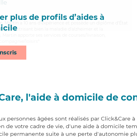
lle
r plus de profils d’aides à
n, Martin a 10 ans d'expérience et possède un diplôme d'État
cile
AVS). Maitrisant bien la maladie d'alzheimer et la
 Martin apporte ses services de courses/livraison,
 compagnie/loisirs*
nscris
Care, l'aide à domicile de co
ux personnes âgées sont réalisés par Click&Care à 
 de votre cadre de vie, d'une aide à domicile tem
cile permanente suite à une perte d'autonomie pl