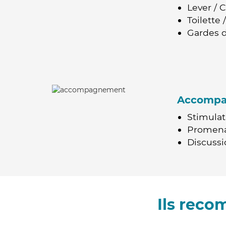
Lever / 
Toilette
Gardes d
Accomp
Stimulat
Promen
Discussio
Ils reco