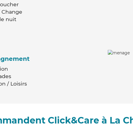
Coucher
 / Change
e nuit
agnement
ion
ades
n / Loisirs
mmandent Click&Care à La Ch