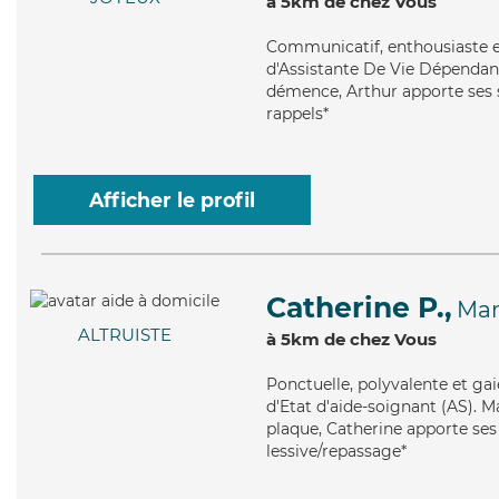
à 5km de chez Vous
Communicatif
, enthousiaste 
d'Assistante De Vie Dépendanc
démence, Arthur apporte ses se
rappels*
Afficher le profil
Catherine P.,
Mam
ALTRUISTE
à 5km de chez Vous
Ponctuelle
, polyvalente et ga
d'Etat d'aide-soignant (AS). M
plaque, Catherine apporte ses 
lessive/repassage*