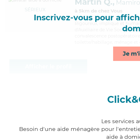
Martin Q.,
Mamiro
SÉRIEUX
à 5km de chez Vous
Inscrivez-vous pour affiche
Rigoureux
, impliqué et humai
domi
d'Auxiliaire de Vie Sociale (DE
convalescence postopératoire,
toilette/habillage, ménage et
Je m'i
Afficher le profil
Click&
Les services a
Besoin d'une aide ménagère pour l'entretien
aide à domi