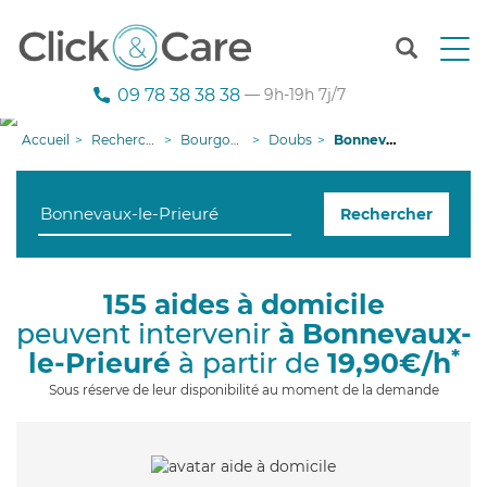
T
o
g
09 78 38 38 38
— 9h-19h 7j/7
g
l
Accueil
Recherche aide à domicile
Bourgogne-Franche-Comté
Doubs
Bonnevaux-le-Prieuré
e
n
a
Rechercher
v
i
g
a
155 aides à domicile
t
peuvent intervenir
à Bonnevaux-
i
o
*
le-Prieuré
à partir de
19,90€/h
n
Sous réserve de leur disponibilité au moment de la demande