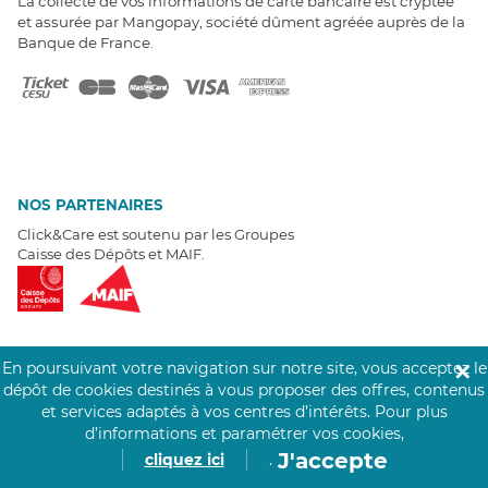
La collecte de vos informations de carte bancaire est cryptée
et assurée par Mangopay, société dûment agréée auprès de la
Banque de France.
NOS PARTENAIRES
Click&Care est soutenu par les Groupes
Caisse des Dépôts et MAIF.
En poursuivant votre navigation sur notre site, vous acceptez le
✕
EXPERTS À VOTRE ÉCOUTE
dépôt de cookies destinés à vous proposer des offres, contenus
et services adaptés à vos centres d’intérêts.
Pour plus
Un besoin de recrutement ? Click&Care vous accompagne par
d’informations et paramétrer vos cookies,
téléphone 7/7
.
Être rappelé aujourd'hui
J'accepte
cliquez ici
.