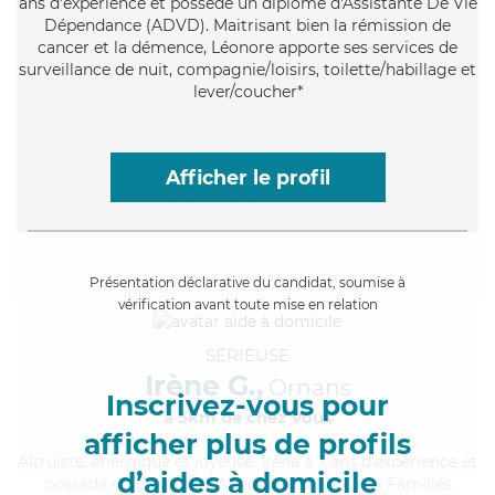
ans d'expérience et possède un diplôme d'Assistante De Vie
Dépendance (ADVD). Maitrisant bien la rémission de
cancer et la démence, Léonore apporte ses services de
surveillance de nuit, compagnie/loisirs, toilette/habillage et
lever/coucher*
Afficher le profil
Présentation déclarative du candidat, soumise à
vérification avant toute mise en relation
SÉRIEUSE
Irène G.,
Ornans
Inscrivez-vous pour
à 5km de chez Vous
afficher plus de profils
Altruiste
, énergique et joyeuse, Irène a 7 ans d'expérience et
d’aides à domicile
possède un diplôme d'Assistante De Vie aux Familles