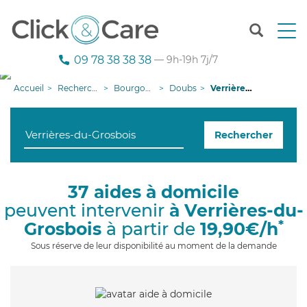
T
o
g
09 78 38 38 38
— 9h-19h 7j/7
g
l
Accueil
Recherche aide à domicile
Bourgogne-Franche-Comté
Doubs
Verrières-du-Grosbois
e
n
a
Rechercher
v
i
g
a
37 aides à domicile
t
peuvent intervenir
à Verrières-du-
i
o
*
Grosbois
à partir de
19,90€/h
n
Sous réserve de leur disponibilité au moment de la demande