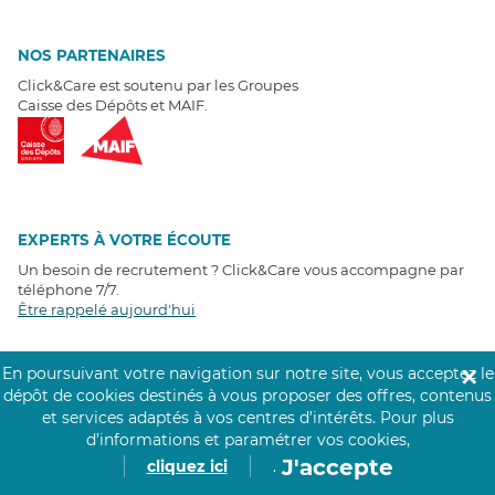
NOS PARTENAIRES
Click&Care est soutenu par les Groupes
Caisse des Dépôts et MAIF.
EXPERTS À VOTRE ÉCOUTE
Un besoin de recrutement ? Click&Care vous accompagne par
téléphone 7/7
.
Être rappelé aujourd'hui
T
É
MOIGNAGES CLIENTS
En poursuivant votre navigation sur notre site, vous acceptez le
✕
dépôt de cookies destinés à vous proposer des offres, contenus
et services adaptés à vos centres d’intérêts.
Pour plus
4,6
/5
d’informations et paramétrer vos cookies,
Avis clients
récoltés sur
Google
J'accepte
cliquez ici
.