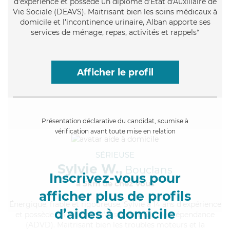
d'expérience et possède un diplôme d'État d'Auxiliaire de
Vie Sociale (DEAVS). Maitrisant bien les soins médicaux à
domicile et l'incontinence urinaire, Alban apporte ses
services de ménage, repas, activités et rappels*
Afficher le profil
Présentation déclarative du candidat, soumise à
vérification avant toute mise en relation
SÉRIEUSE
Sylvie W.,
Bouclans
Inscrivez-vous pour
à 5km de chez Vous
afficher plus de profils
Énergique
, fiable et rigoureuse, Sylvie a 14 ans d'expérience
d’aides à domicile
et possède un diplôme d'Assistante De Vie Dépendance
(ADVD). Maitrisant bien les troubles moteurs et la