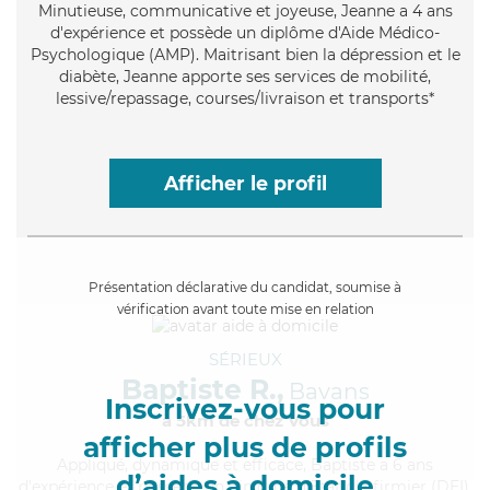
Minutieuse
, communicative et joyeuse, Jeanne a 4 ans
d'expérience et possède un diplôme d'Aide Médico-
Psychologique (AMP). Maitrisant bien la dépression et le
diabète, Jeanne apporte ses services de mobilité,
lessive/repassage, courses/livraison et transports*
Afficher le profil
Présentation déclarative du candidat, soumise à
vérification avant toute mise en relation
SÉRIEUX
Baptiste R.,
Bavans
Inscrivez-vous pour
à 5km de chez Vous
afficher plus de profils
Appliqué
, dynamique et efficace, Baptiste a 6 ans
d’aides à domicile
d'expérience et possède un diplôme d'Etat d'infirmier (DEI).