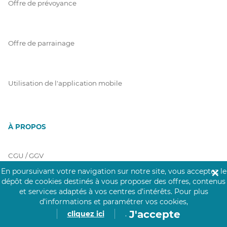
Offre de prévoyance
Offre de parrainage
Utilisation de l'application mobile
À PROPOS
CGU / GGV
En poursuivant votre navigation sur notre site, vous acceptez le
✕
dépôt de cookies destinés à vous proposer des offres, contenus
et services adaptés à vos centres d’intérêts.
Pour plus
Charte Click&Care
d’informations et paramétrer vos cookies,
J'accepte
cliquez ici
.