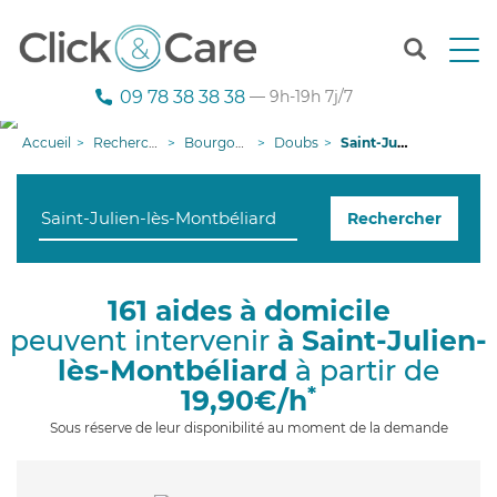
T
o
g
09 78 38 38 38
— 9h-19h 7j/7
g
l
Accueil
Recherche aide à domicile
Bourgogne-Franche-Comté
Doubs
Saint-Julien-lès-Montbéliard
e
n
a
Rechercher
v
i
g
a
161 aides à domicile
t
peuvent intervenir
à Saint-Julien-
i
o
lès-Montbéliard
à partir de
n
*
19,90€/h
Sous réserve de leur disponibilité au moment de la demande