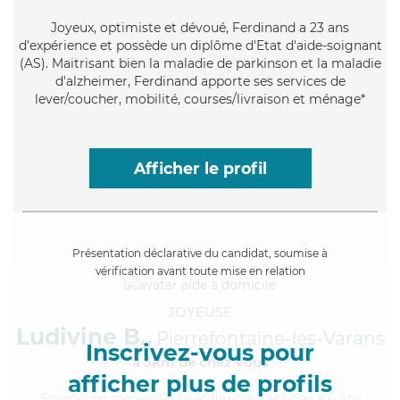
Joyeux
, optimiste et dévoué, Ferdinand a 23 ans
d'expérience et possède un diplôme d'Etat d'aide-soignant
(AS). Maitrisant bien la maladie de parkinson et la maladie
d'alzheimer, Ferdinand apporte ses services de
lever/coucher, mobilité, courses/livraison et ménage*
Afficher le profil
Présentation déclarative du candidat, soumise à
vérification avant toute mise en relation
JOYEUSE
Ludivine B.,
Pierrefontaine-les-Varans
Inscrivez-vous pour
à 5km de chez Vous
afficher plus de profils
Soigneuse
, bienveillante et flexible, Ludivine a 6 ans