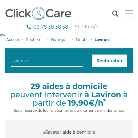
T
o
g
09 78 38 38 38
— 9h-19h 7j/7
g
l
Accueil
Recherche aide à domicile
Bourgogne-Franche-Comté
Doubs
Laviron
e
n
a
Rechercher
v
i
g
a
29 aides à domicile
t
peuvent intervenir
à Laviron
à
i
o
*
partir de
19,90€/h
n
Sous réserve de leur disponibilité au moment de la demande