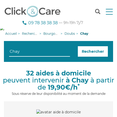
T
o
g
09 78 38 38 38
— 9h-19h 7j/7
g
l
Accueil
Recherche aide à domicile
Bourgogne-Franche-Comté
Doubs
Chay
e
n
a
Rechercher
v
i
g
a
32 aides à domicile
t
peuvent intervenir
à Chay
à partir
i
o
*
de
19,90€/h
n
Sous réserve de leur disponibilité au moment de la demande