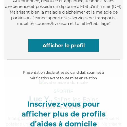
Attentionnée
, dévouée et appliquée, Jeanne a 4 ans
d'expérience et possède un diplôme d'Etat d'infirmier (DEI).
Maitrisant bien la maladie d'alzheimer et la maladie de
parkinson, Jeanne apporte ses services de transports,
mobilité, courses/livraison et toilette/habillage*
Afficher le profil
Présentation déclarative du candidat, soumise à
vérification avant toute mise en relation
SPORTIF
Luc Y.,
Salins-les-Bains
Inscrivez-vous pour
à 5km de chez Vous
afficher plus de profils
Infatiguable
, gai et généreux, Luc a 8 ans d'expérience et
d’aides à domicile
possède un diplôme d'Etat d'aide-soignant (AS). Maitrisant