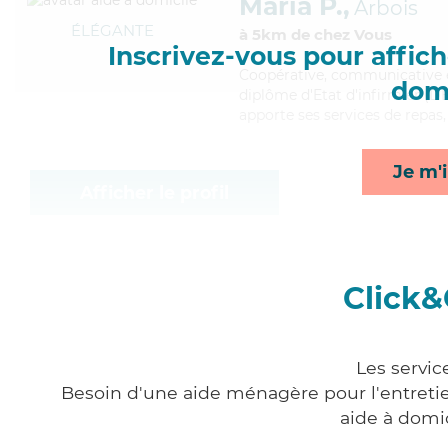
Maria P.,
Arbois
ÉLÉGANTE
à 5km de chez Vous
Inscrivez-vous pour affiche
Coopérative
, communicative e
domi
diplôme d'Etat d'infirmier (DE
apporte ses services de repas,
Je m'i
Afficher le profil
Click&
Les servic
Besoin d'une aide ménagère pour l'entretien
aide à domi