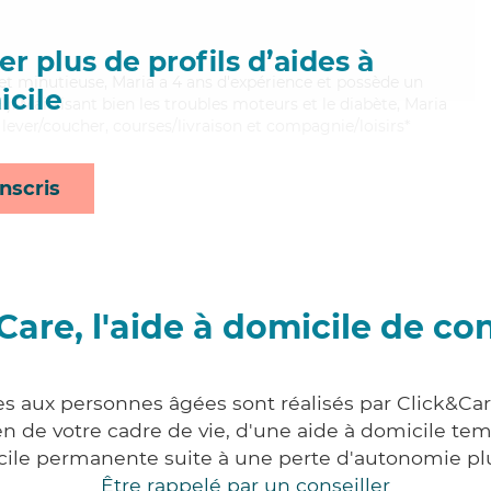
r plus de profils d’aides à
t minutieuse, Maria a 4 ans d'expérience et possède un
cile
I). Maitrisant bien les troubles moteurs et le diabète, Maria
 lever/coucher, courses/livraison et compagnie/loisirs*
nscris
Care, l'aide à domicile de co
es aux personnes âgées sont réalisés par Click&Car
 de votre cadre de vie, d'une aide à domicile tem
cile permanente suite à une perte d'autonomie pl
Être rappelé par un conseiller