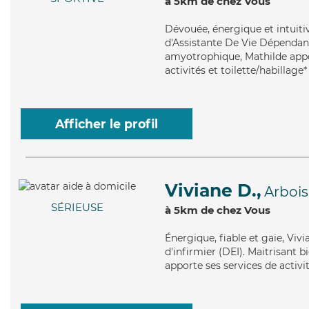
à 5km de chez Vous
Dévouée
, énergique et intuit
d'Assistante De Vie Dépendance
amyotrophique, Mathilde appor
activités et toilette/habillage*
Afficher le profil
Viviane D.,
Arbois
SÉRIEUSE
à 5km de chez Vous
Énergique
, fiable et gaie, Vi
d'infirmier (DEI). Maitrisant b
apporte ses services de activi