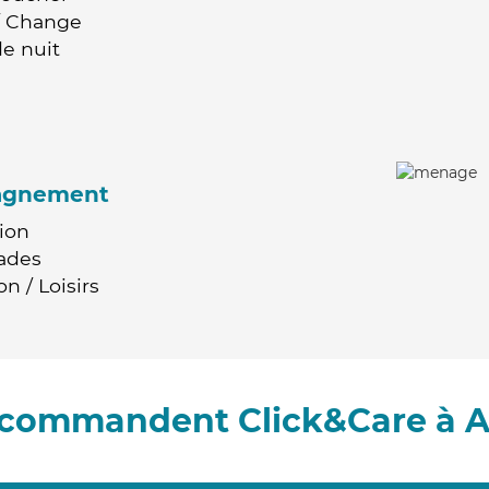
 / Change
e nuit
agnement
ion
ades
n / Loisirs
recommandent Click&Care à A