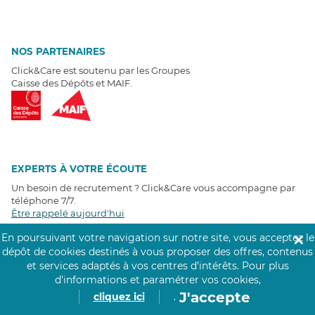
NOS PARTENAIRES
Click&Care est soutenu par les Groupes
Caisse des Dépôts et MAIF.
EXPERTS À VOTRE ÉCOUTE
Un besoin de recrutement ? Click&Care vous accompagne par
téléphone 7/7
.
Être rappelé aujourd'hui
En poursuivant votre navigation sur notre site, vous acceptez le
✕
dépôt de cookies destinés à vous proposer des offres, contenus
T
É
MOIGNAGES CLIENTS
et services adaptés à vos centres d’intérêts.
Pour plus
d’informations et paramétrer vos cookies,
4,6
/5
J'accepte
cliquez ici
.
Avis clients
récoltés sur
Google