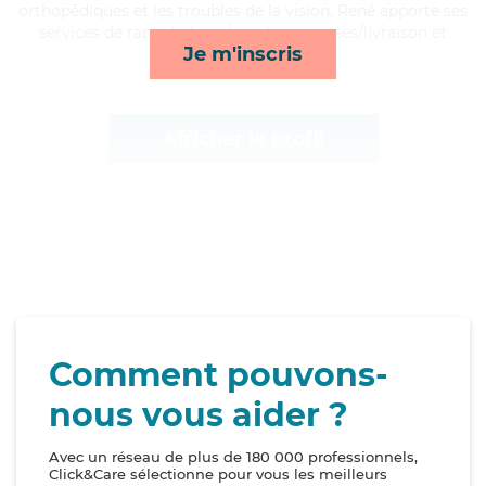
orthopédiques et les troubles de la vision, René apporte ses
services de rappels, lever/coucher, courses/livraison et
Je m'inscris
compagnie/loisirs*
Afficher le profil
Comment pouvons-
nous vous aider ?
Avec un réseau de plus de 180 000 professionnels,
Click&Care sélectionne pour vous les meilleurs