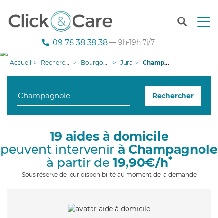
T
o
g
09 78 38 38 38
— 9h-19h 7j/7
g
l
Accueil
Recherche aide à domicile
Bourgogne-Franche-Comté
Jura
Champagnole
e
n
a
Rechercher
v
i
g
a
19 aides à domicile
t
peuvent intervenir
à Champagnole
i
o
*
à partir de
19,90€/h
n
Sous réserve de leur disponibilité au moment de la demande