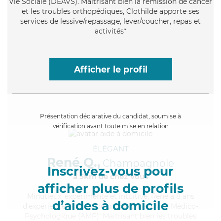
Vie Sociale (DEAVS). Maitrisant bien la rémission de cancer
et les troubles orthopédiques, Clothilde apporte ses
services de lessive/repassage, lever/coucher, repas et
activités*
Afficher le profil
Présentation déclarative du candidat, soumise à
vérification avant toute mise en relation
ÉLÉGANT
René Q.,
Champagnole
Inscrivez-vous pour
à 5km de chez Vous
afficher plus de profils
Minutieux
, expérimenté et intuitive, René a 8 ans
d’aides à domicile
d'expérience et possède un diplôme d'Aide Médico-
Psychologique (AMP). Maitrisant bien les troubles