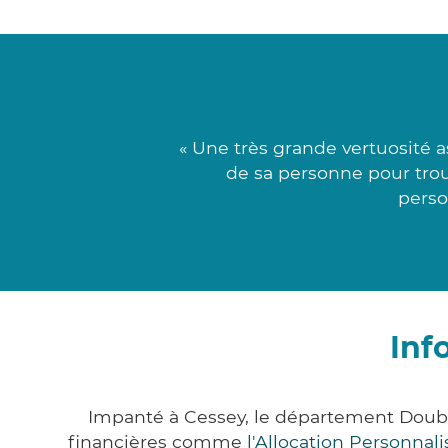
« Une très grande vertuosité
de sa personne pour trouv
perso
Inf
Impanté à Cessey, le département Doub
financières comme
l'Allocation Personna