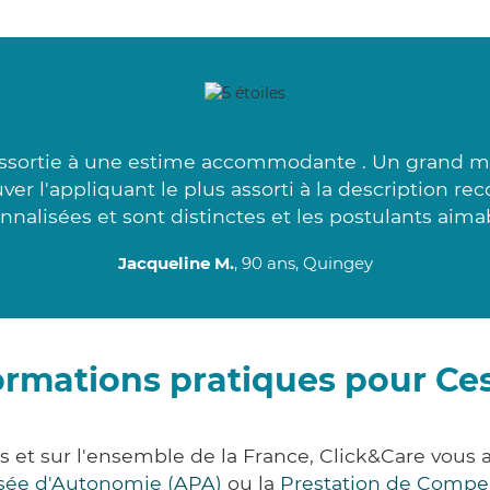
 assortie à une estime accommodante . Un grand me
er l'appliquant le plus assorti à la description r
nnalisées et sont distinctes et les postulants aimab
Jacqueline M.
, 90 ans, Quingey
ormations pratiques pour Ce
s et sur l'ensemble de la France, Click&Care vou
lisée d'Autonomie (APA)
ou la
Prestation de Compe