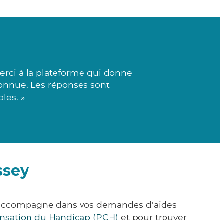
rci à la plateforme qui donne
econnue. Les réponses sont
les. »
ssey
s accompagne dans vos demandes d'aides
nsation du Handicap (PCH)
et pour trouver