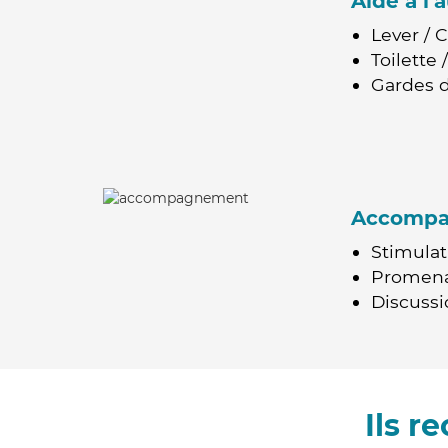
Aide à l
Lever / 
Toilette
Gardes d
Accomp
Stimulat
Promen
Discussio
Ils 