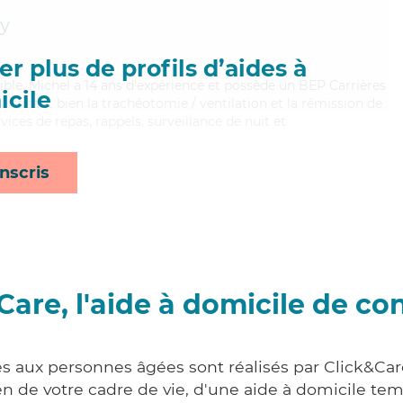
y
r plus de profils d’aides à
xible, Michel a 14 ans d'expérience et possède un BEP Carrières
cile
Maitrisant bien la trachéotomie / ventilation et la rémission de
vices de repas, rappels, surveillance de nuit et
nscris
Care, l'aide à domicile de co
es aux personnes âgées sont réalisés par Click&Car
 de votre cadre de vie, d'une aide à domicile tem