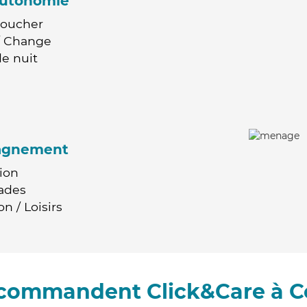
'autonomie
Coucher
 / Change
e nuit
agnement
ion
ades
n / Loisirs
recommandent Click&Care à C