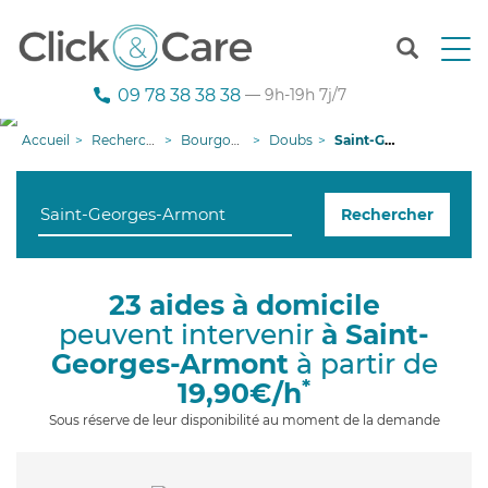
T
o
g
09 78 38 38 38
— 9h-19h 7j/7
g
l
Accueil
Recherche aide à domicile
Bourgogne-Franche-Comté
Doubs
Saint-Georges-Armont
e
n
a
Rechercher
v
i
g
a
23 aides à domicile
t
peuvent intervenir
à Saint-
i
o
Georges-Armont
à partir de
n
*
19,90€/h
Sous réserve de leur disponibilité au moment de la demande