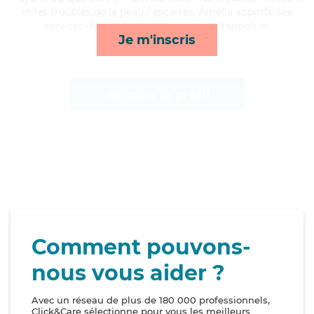
et les troubles de la peau / escarres, Amélia apporte ses
services de toilette/habillage, repas, rappels et
Je m'inscris
compagnie/loisirs*
Afficher le profil
Comment pouvons-
nous vous aider ?
Avec un réseau de plus de 180 000 professionnels,
Click&Care sélectionne pour vous les meilleurs