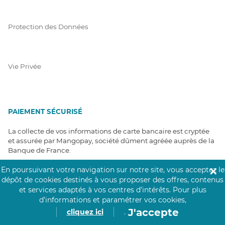
Protection des Données
Vie Privée
PAIEMENT SÉCURISÉ
La collecte de vos informations de carte bancaire est cryptée
et assurée par Mangopay, société dûment agréée auprès de la
Banque de France.
En poursuivant votre navigation sur notre site, vous acceptez le
✕
dépôt de cookies destinés à vous proposer des offres, contenus
et services adaptés à vos centres d’intérêts.
Pour plus
d’informations et paramétrer vos cookies,
J'accepte
cliquez ici
.
NOS PARTENAIRES