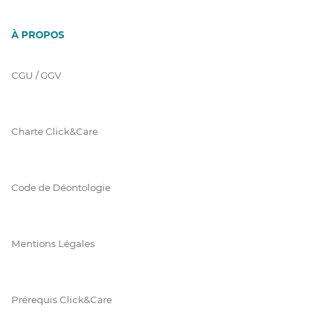
À PROPOS
CGU / GGV
Charte Click&Care
Code de Déontologie
Mentions Légales
Prérequis Click&Care