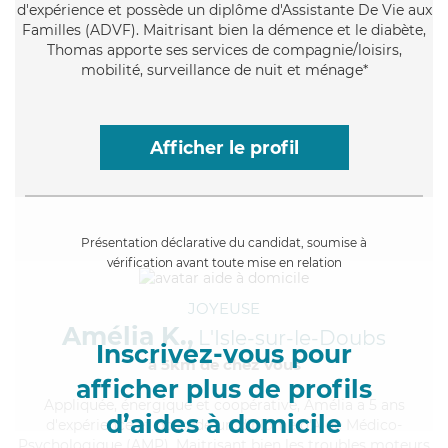
d'expérience et possède un diplôme d'Assistante De Vie aux
Familles (ADVF). Maitrisant bien la démence et le diabète,
Thomas apporte ses services de compagnie/loisirs,
mobilité, surveillance de nuit et ménage*
Afficher le profil
Présentation déclarative du candidat, soumise à
vérification avant toute mise en relation
JOYEUSE
Amélia K.,
L'Isle-sur-le-Doubs
Inscrivez-vous pour
à 5km de chez Vous
afficher plus de profils
Appliquée
, énergique et coopérative, Amélia a 5 ans
d’aides à domicile
d'expérience et possède un diplôme d'Aide Médico-
Psychologique (AMP). Maitrisant bien les troubles moteurs