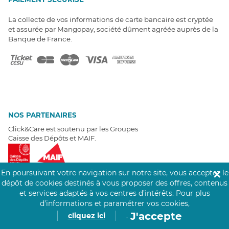
La collecte de vos informations de carte bancaire est cryptée
et assurée par Mangopay, société dûment agréée auprès de la
Banque de France.
NOS PARTENAIRES
Click&Care est soutenu par les Groupes
Caisse des Dépôts et MAIF.
En poursuivant votre navigation sur notre site, vous acceptez le
✕
dépôt de cookies destinés à vous proposer des offres, contenus
et services adaptés à vos centres d’intérêts.
Pour plus
EXPERTS À VOTRE ÉCOUTE
d’informations et paramétrer vos cookies,
Un besoin de recrutement ? Click&Care vous accompagne par
J'accepte
cliquez ici
.
téléphone 7/7
.