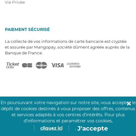
Vie Privée
PAIEMENT SÉCURISÉ
La collecte de vos informations de carte bancaire est cryptée
et assurée par Mangopay, société dûment agréée auprès de la
Banque de France.
NOS PARTENAIRES
En poursuivant votre navigation sur notre site, vous acceptez le
✕
Click&Care est soutenu par les Groupes
dépôt de cookies destinés à vous proposer des offres, contenus
Caisse des Dépôts et MAIF.
et services adaptés à vos centres d’intérêts.
Pour plus
d’informations et paramétrer vos cookies,
J'accepte
cliquez ici
.