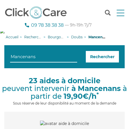
T
o
g
09 78 38 38 38
— 9h-19h 7j/7
g
l
Accueil
Recherche aide à domicile
Bourgogne-Franche-Comté
Doubs
Mancenans
e
n
a
Rechercher
v
i
g
a
23 aides à domicile
t
peuvent intervenir
à Mancenans
à
i
o
*
partir de
19,90€/h
n
Sous réserve de leur disponibilité au moment de la demande