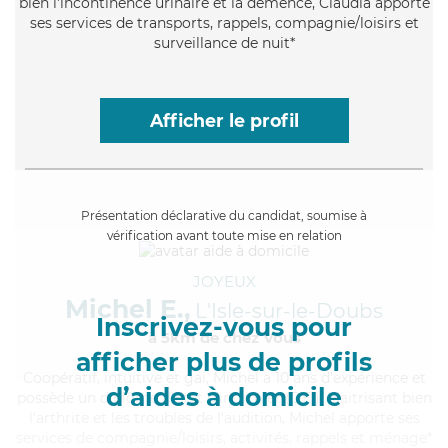
bien l'incontinence urinaire et la démence, Claudia apporte
ses services de transports, rappels, compagnie/loisirs et
surveillance de nuit*
Afficher le profil
Présentation déclarative du candidat, soumise à
vérification avant toute mise en relation
JOYEUX
Michel E.,
L'Isle-sur-le-Doubs
Inscrivez-vous pour
à 5km de chez Vous
afficher plus de profils
Coopératif
, intuitive et gai, Michel a 10 ans d'expérience et
d’aides à domicile
possède un diplôme d'Etat d'infirmier (DEI). Maitrisant bien
l'arthrite et les troubles de l'audition, Michel apporte ses
services de compagnie/loisirs, activités, rappels et ménage*