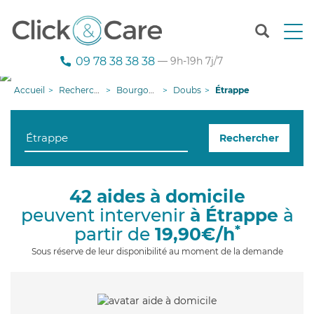
T
o
g
09 78 38 38 38
— 9h-19h 7j/7
g
l
Accueil
Recherche aide à domicile
Bourgogne-Franche-Comté
Doubs
Étrappe
e
n
a
Rechercher
v
i
g
a
42 aides à domicile
t
peuvent intervenir
à Étrappe
à
i
o
*
partir de
19,90€/h
n
Sous réserve de leur disponibilité au moment de la demande