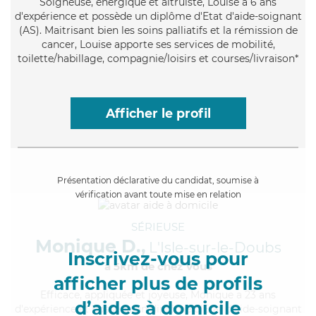
Soigneuse
, énergique et altruiste, Louise a 6 ans
d'expérience et possède un diplôme d'Etat d'aide-soignant
(AS). Maitrisant bien les soins palliatifs et la rémission de
cancer, Louise apporte ses services de mobilité,
toilette/habillage, compagnie/loisirs et courses/livraison*
Afficher le profil
Présentation déclarative du candidat, soumise à
vérification avant toute mise en relation
SÉRIEUSE
Monique D.,
L'Isle-sur-le-Doubs
Inscrivez-vous pour
à 5km de chez Vous
afficher plus de profils
Efficace
, appliquée et joyeuse, Monique a 23 ans
d’aides à domicile
d'expérience et possède un diplôme d'Etat d'aide-soignant