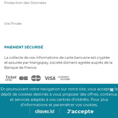
Protection des Données
Vie Privée
PAIEMENT SÉCURISÉ
La collecte de vos informations de carte bancaire est cryptée
et assurée par Mangopay, société dûment agréée auprès de la
Banque de France.
En poursuivant votre navigation sur notre site, vous acceptez le
✕
dépôt de cookies destinés à vous proposer des offres, contenus
et services adaptés à vos centres d’intérêts.
Pour plus
d’informations et paramétrer vos cookies,
NOS PARTENAIRES
J'accepte
cliquez ici
.
Click&Care est soutenu par les Groupes