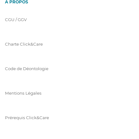
À PROPOS
CGU / GGV
Charte Click&Care
Code de Déontologie
Mentions Légales
Prérequis Click&Care