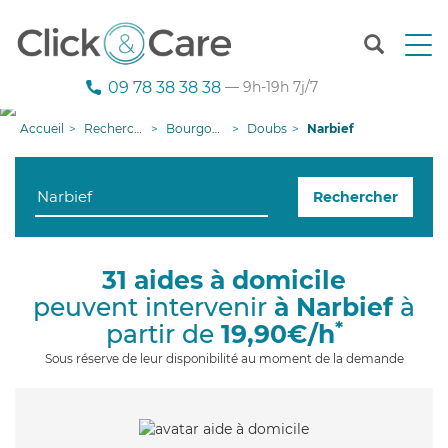
T
o
g
09 78 38 38 38
— 9h-19h 7j/7
g
l
Accueil
Recherche aide à domicile
Bourgogne-Franche-Comté
Doubs
Narbief
e
n
a
Rechercher
v
i
g
a
31 aides à domicile
t
peuvent intervenir
à Narbief
à
i
o
*
partir de
19,90€/h
n
Sous réserve de leur disponibilité au moment de la demande