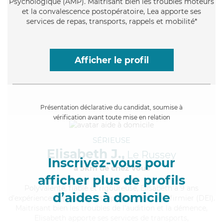
Psychologique (AMP). Maitrisant bien les troubles moteurs
et la convalescence postopératoire, Lea apporte ses
services de repas, transports, rappels et mobilité*
Afficher le profil
Présentation déclarative du candidat, soumise à
vérification avant toute mise en relation
SÉRIEUSE
Elisabeth J.,
Le Russey
Inscrivez-vous pour
à 5km de chez Vous
afficher plus de profils
Polyvalente
, fiable et rigoureuse, Elisabeth a 9 ans
d’aides à domicile
d'expérience et possède un diplôme d'Etat d'infirmier (DEI).
Maitrisant bien les troubles de l'audition et la démence,
Elisabeth apporte ses services de transports,