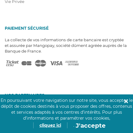
Vie Privée
PAIEMENT SÉCURISÉ
La collecte de vos informations de carte bancaire est cryptée
et assurée par Mangopay, société dûment agréée auprès de la
Banque de France.
NOS PARTENAIRES
En poursuivant votre navigation sur notre site, vous acceptez le
✕
Click&Care est soutenu par les Groupes
dépôt de cookies destinés à vous proposer des offres, contenus
Caisse des Dépôts et MAIF.
et services adaptés à vos centres d’intérêts.
Pour plus
d’informations et paramétrer vos cookies,
J'accepte
cliquez ici
.