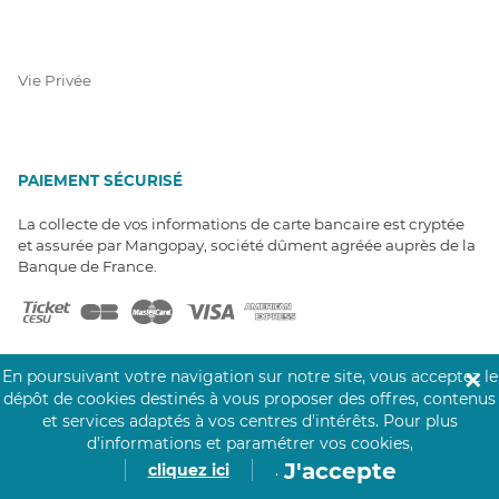
Vie Privée
PAIEMENT SÉCURISÉ
La collecte de vos informations de carte bancaire est cryptée
et assurée par Mangopay, société dûment agréée auprès de la
Banque de France.
En poursuivant votre navigation sur notre site, vous acceptez le
✕
dépôt de cookies destinés à vous proposer des offres, contenus
et services adaptés à vos centres d’intérêts.
Pour plus
NOS PARTENAIRES
d’informations et paramétrer vos cookies,
Click&Care est soutenu par les Groupes
J'accepte
cliquez ici
.
Caisse des Dépôts et MAIF.