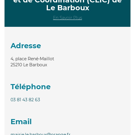
Le Barboux
En Savoir Plus
Adresse
4, place René-Maillot
25210
Le Barboux
Téléphone
03 81 43 82 63
Email
mairie.le.barboux@orange.fr