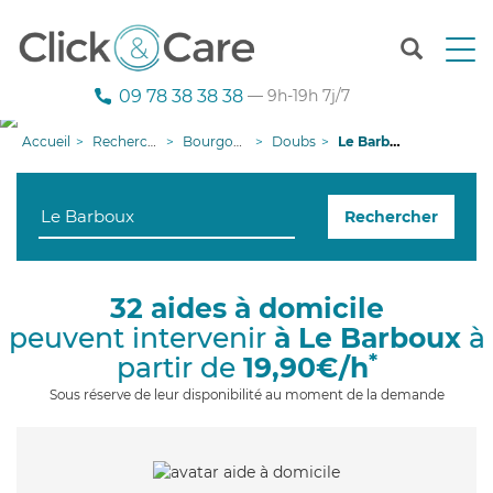
T
o
g
09 78 38 38 38
— 9h-19h 7j/7
g
l
Accueil
Recherche aide à domicile
Bourgogne-Franche-Comté
Doubs
Le Barboux
e
n
a
Rechercher
v
i
g
a
32 aides à domicile
t
peuvent intervenir
à Le Barboux
à
i
o
*
partir de
19,90€/h
n
Sous réserve de leur disponibilité au moment de la demande