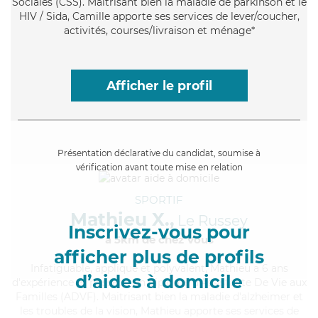
Sociales (CSS). Maitrisant bien la maladie de parkinson et le
HIV / Sida, Camille apporte ses services de lever/coucher,
activités, courses/livraison et ménage*
Afficher le profil
Présentation déclarative du candidat, soumise à
vérification avant toute mise en relation
SPORTIF
Mathieu X.,
Le Russey
Inscrivez-vous pour
à 5km de chez Vous
afficher plus de profils
Infatiguable
, appliqué et polyvalent, Mathieu a 6 ans
d’aides à domicile
d'expérience et possède un diplôme d'Assistante De Vie aux
Familles (ADVF). Maitrisant bien la maladie d'alzheimer et
les troubles de la vision, Mathieu apporte ses services de