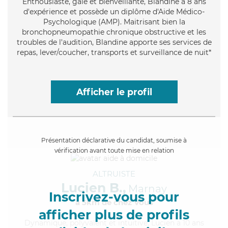
Enthousiaste
, gaie et bienveillante, Blandine a 8 ans
d'expérience et possède un diplôme d'Aide Médico-
Psychologique (AMP). Maitrisant bien la
bronchopneumopathie chronique obstructive et les
troubles de l'audition, Blandine apporte ses services de
repas, lever/coucher, transports et surveillance de nuit*
Afficher le profil
Présentation déclarative du candidat, soumise à
vérification avant toute mise en relation
ALTRUISTE
Lucien B.,
Marnay
Inscrivez-vous pour
à 5km de chez Vous
afficher plus de profils
Dynamique
, polyvalent et intuitive, Lucien a 10 ans