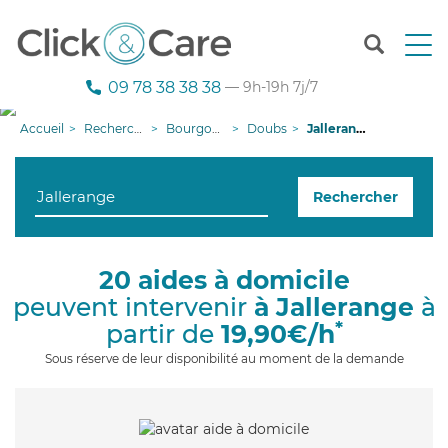
T
o
g
09 78 38 38 38
— 9h-19h 7j/7
g
l
Accueil
Recherche aide à domicile
Bourgogne-Franche-Comté
Doubs
Jallerange
e
n
a
Rechercher
v
i
g
a
20 aides à domicile
t
peuvent intervenir
à Jallerange
à
i
o
*
partir de
19,90€/h
n
Sous réserve de leur disponibilité au moment de la demande