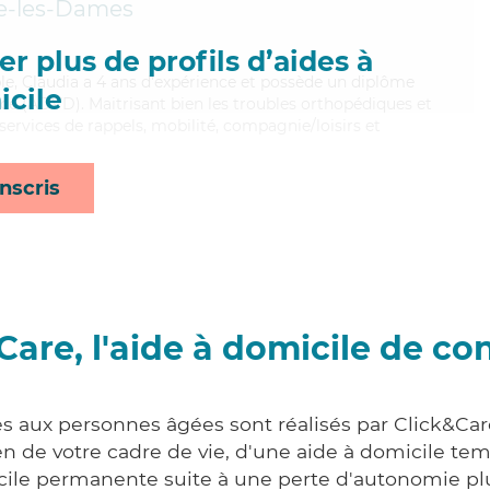
-les-Dames
r plus de profils d’aides à
xible, Claudia a 4 ans d'expérience et possède un diplôme
cile
e (ADVD). Maitrisant bien les troubles orthopédiques et
 services de rappels, mobilité, compagnie/loisirs et
nscris
Care, l'aide à domicile de co
es aux personnes âgées sont réalisés par Click&Car
 de votre cadre de vie, d'une aide à domicile tem
cile permanente suite à une perte d'autonomie pl