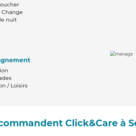
Coucher
 / Change
e nuit
agnement
ion
ades
n / Loisirs
recommandent Click&Care à S