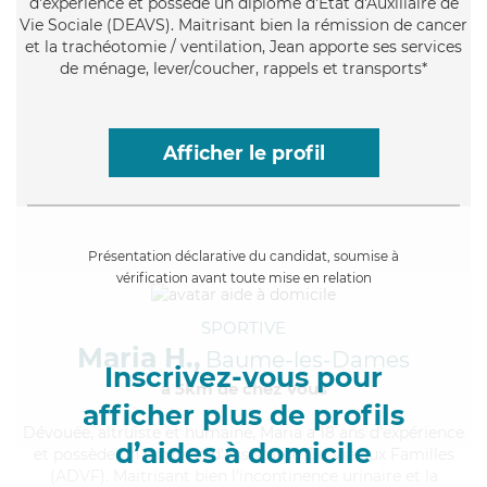
d'expérience et possède un diplôme d'État d'Auxiliaire de
Vie Sociale (DEAVS). Maitrisant bien la rémission de cancer
et la trachéotomie / ventilation, Jean apporte ses services
de ménage, lever/coucher, rappels et transports*
Afficher le profil
Présentation déclarative du candidat, soumise à
vérification avant toute mise en relation
SPORTIVE
Maria H.,
Baume-les-Dames
Inscrivez-vous pour
à 5km de chez Vous
afficher plus de profils
Dévouée
, altruiste et humaine, Maria a 18 ans d'expérience
d’aides à domicile
et possède un diplôme d'Assistante De Vie aux Familles
(ADVF). Maitrisant bien l'incontinence urinaire et la