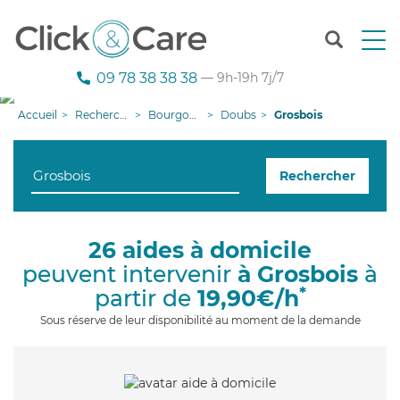
T
o
g
09 78 38 38 38
— 9h-19h 7j/7
g
l
Accueil
Recherche aide à domicile
Bourgogne-Franche-Comté
Doubs
Grosbois
e
n
a
Rechercher
v
i
g
a
26 aides à domicile
t
peuvent intervenir
à Grosbois
à
i
o
*
partir de
19,90€/h
n
Sous réserve de leur disponibilité au moment de la demande