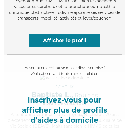
Psychologique (AMP). Maitrisant bien les accidents
vasculaires cérébraux et la bronchopneumopathie
chronique obstructive, Ludivine apporte ses services de
transports, mobilité, activités et lever/coucher*
Afficher le profil
Présentation déclarative du candidat, soumise à
vérification avant toute mise en relation
JOYEUX
Baptiste L.,
Roulans
Inscrivez-vous pour
à 5km de chez Vous
afficher plus de profils
Attentionné
, enthousiaste et joyeux, Baptiste a 20 ans
d’aides à domicile
d'expérience et possède un diplôme d'État d'Auxiliaire de
Vie Sociale (DEAVS). Maitrisant bien le HIV / Sida et les