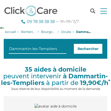
T
o
g
09 78 38 38 38
— 9h-19h 7j/7
g
l
Accueil
Recherche aide à domicile
Bourgogne-Franche-Comté
Doubs
Dammartin-les-Templiers
e
n
a
Rechercher
v
i
g
a
35 aides à domicile
t
peuvent intervenir
à Dammartin-
i
o
*
les-Templiers
à partir de
19,90€/h
n
Sous réserve de leur disponibilité au moment de la demande