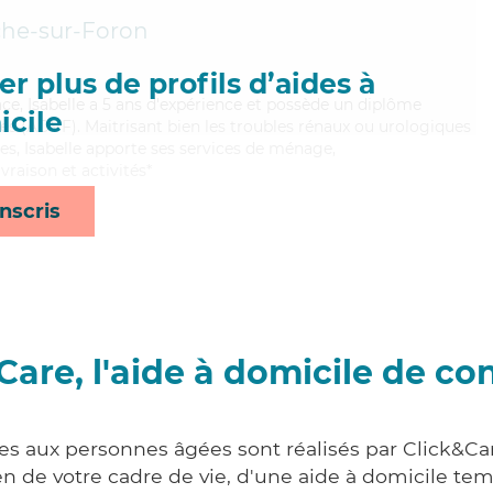
che-sur-Foron
r plus de profils d’aides à
ace, Isabelle a 5 ans d'expérience et possède un diplôme
cile
les (ADVF). Maitrisant bien les troubles rénaux ou urologiques
res, Isabelle apporte ses services de ménage,
ivraison et activités*
nscris
Care, l'aide à domicile de co
ces aux personnes âgées sont réalisés par Click&Car
 de votre cadre de vie, d'une aide à domicile tem