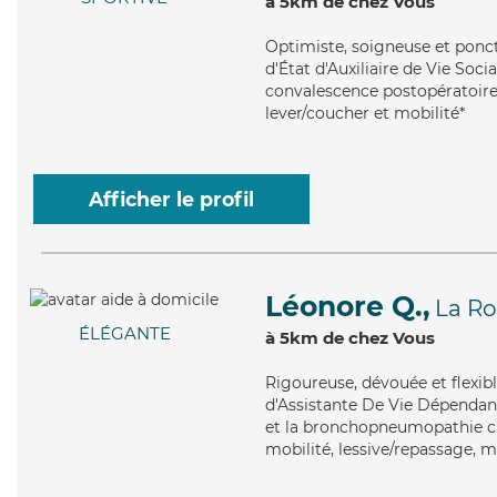
à 5km de chez Vous
Optimiste
, soigneuse et ponc
d'État d'Auxiliaire de Vie Soc
convalescence postopératoire, 
lever/coucher et mobilité*
Afficher le profil
Léonore Q.,
La Ro
ÉLÉGANTE
à 5km de chez Vous
Rigoureuse
, dévouée et flexi
d'Assistante De Vie Dépendanc
et la bronchopneumopathie ch
mobilité, lessive/repassage, m