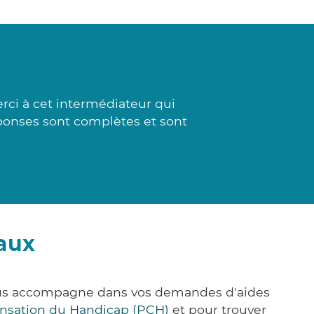
rci à cet intermédiateur qui
réponses sont complètes et sont
aux
vous accompagne dans vos demandes d'aides
nsation du Handicap (PCH)
et pour trouver