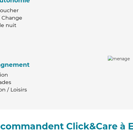
'autonomie
Coucher
 / Change
e nuit
agnement
ion
ades
n / Loisirs
recommandent Click&Care à 