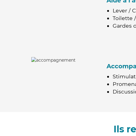
Aide à l
Lever / 
Toilette
Gardes d
Accomp
Stimulat
Promen
Discussio
Ils 