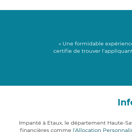
« Une formidable expérience
certifie de trouver l'appliqua
In
Impanté à Etaux, le département Haute-Sa
financières comme
l'Allocation Personna