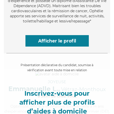
d'expérience et possède un diplôme d'Assistante De Vie
Dépendance (ADVD). Maitrisant bien les troubles
cardiovasculaires et la rémission de cancer, Ophélie
apporte ses services de surveillance de nuit, activités,
toilette/habillage et lessive/repassage*
Afficher le profil
Présentation déclarative du candidat, soumise à
vérification avant toute mise en relation
JOYEUSE
Emmanuelle L.,
Vétraz-Monthoux
Inscrivez-vous pour
à 5km de chez Vous
afficher plus de profils
Optimiste
, efficace et intuitive, Emmanuelle a 14 ans
d’aides à domicile
d'expérience et possède un diplôme d'Etat d'infirmier (DEI).