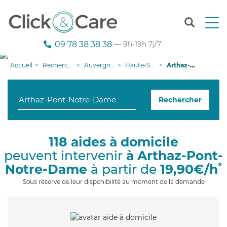
T
o
g
09 78 38 38 38
— 9h-19h 7j/7
g
l
Accueil
Recherche aide à domicile
Auvergne-Rhône-Alpes
Haute-Savoie
Arthaz-Pont-Notre-Dame
e
n
a
Rechercher
v
i
g
a
118 aides à domicile
t
peuvent intervenir
à Arthaz-Pont-
i
o
*
Notre-Dame
à partir de
19,90€/h
n
Sous réserve de leur disponibilité au moment de la demande