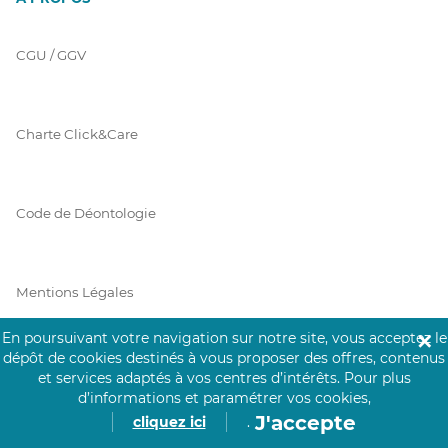
CGU / GGV
Charte Click&Care
Code de Déontologie
Mentions Légales
En poursuivant votre navigation sur notre site, vous acceptez le
✕
dépôt de cookies destinés à vous proposer des offres, contenus
Prérequis Click&Care
et services adaptés à vos centres d’intérêts.
Pour plus
d’informations et paramétrer vos cookies,
J'accepte
cliquez ici
.