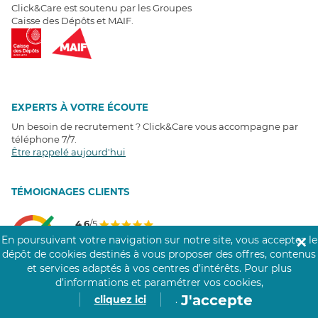
Click&Care est soutenu par les Groupes
Caisse des Dépôts et MAIF.
EXPERTS À VOTRE ÉCOUTE
Un besoin de recrutement ? Click&Care vous accompagne par
téléphone 7/7
.
Être rappelé aujourd'hui
T
É
MOIGNAGES CLIENTS
4,6
/5
Avis clients
récoltés sur
En poursuivant votre navigation sur notre site, vous acceptez le
✕
Google
dépôt de cookies destinés à vous proposer des offres, contenus
et services adaptés à vos centres d’intérêts.
Pour plus
d’informations et paramétrer vos cookies,
J'accepte
cliquez ici
.
COMMUNAUTÉ CLICK&CARE