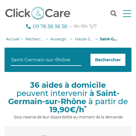
T
o
g
09 78 38 38 38
— 9h-19h 7j/7
g
l
Accueil
Recherche aide à domicile
Auvergne-Rhône-Alpes
Haute-Savoie
Saint-Germain-sur-Rhône
e
n
a
Rechercher
v
i
g
a
36 aides à domicile
t
peuvent intervenir
à Saint-
i
o
Germain-sur-Rhône
à partir de
n
*
19,90€/h
Sous réserve de leur disponibilité au moment de la demande