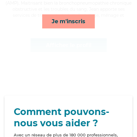
(AMP). Maitrisant bien la bronchopneumopathie chronique
obstructive et les troubles du sang, Jean apporte ses
services de transports, toilette/habillage, ménage et
Je m'inscris
compagnie/loisirs*
Afficher le profil
Comment pouvons-
nous vous aider ?
Avec un réseau de plus de 180 000 professionnels,