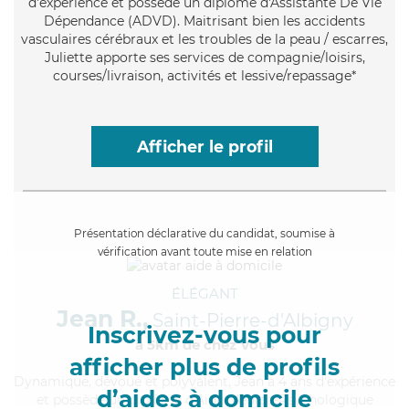
d'expérience et possède un diplôme d'Assistante De Vie
Dépendance (ADVD). Maitrisant bien les accidents
vasculaires cérébraux et les troubles de la peau / escarres,
Juliette apporte ses services de compagnie/loisirs,
courses/livraison, activités et lessive/repassage*
Afficher le profil
Présentation déclarative du candidat, soumise à
vérification avant toute mise en relation
ÉLÉGANT
Jean R.,
Saint-Pierre-d'Albigny
Inscrivez-vous pour
à 5km de chez Vous
afficher plus de profils
Dynamique
, dévoué et polyvalent, Jean a 4 ans d'expérience
d’aides à domicile
et possède un diplôme d'Aide Médico-Psychologique