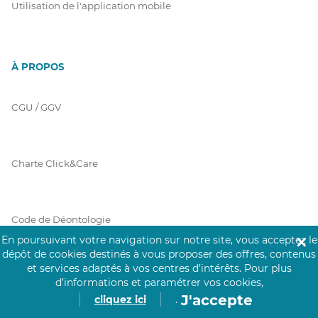
Utilisation de l'application mobile
À PROPOS
CGU / GGV
Charte Click&Care
Code de Déontologie
En poursuivant votre navigation sur notre site, vous acceptez le
✕
dépôt de cookies destinés à vous proposer des offres, contenus
et services adaptés à vos centres d’intérêts.
Pour plus
Mentions Légales
d’informations et paramétrer vos cookies,
J'accepte
cliquez ici
.