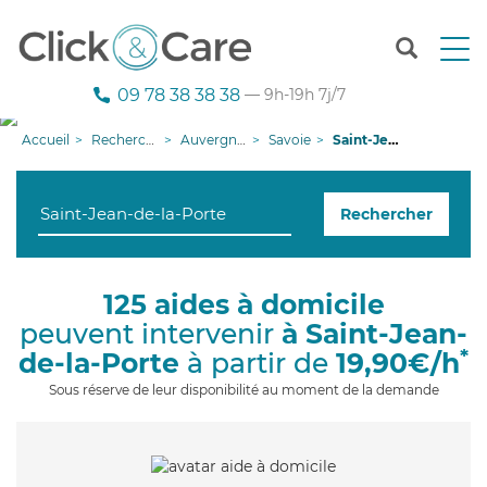
T
o
g
09 78 38 38 38
— 9h-19h 7j/7
g
l
Accueil
Recherche aide à domicile
Auvergne-Rhône-Alpes
Savoie
Saint-Jean-de-la-Porte
e
n
a
Rechercher
v
i
g
a
125 aides à domicile
t
peuvent intervenir
à Saint-Jean-
i
o
*
de-la-Porte
à partir de
19,90€/h
n
Sous réserve de leur disponibilité au moment de la demande