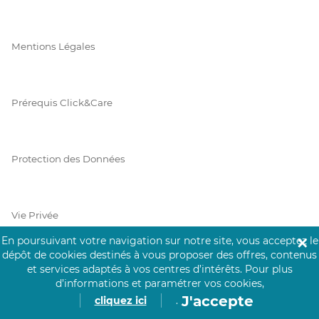
Mentions Légales
Prérequis Click&Care
Protection des Données
Vie Privée
En poursuivant votre navigation sur notre site, vous acceptez le
✕
dépôt de cookies destinés à vous proposer des offres, contenus
et services adaptés à vos centres d’intérêts.
Pour plus
PAIEMENT SÉCURISÉ
d’informations et paramétrer vos cookies,
J'accepte
cliquez ici
.
La collecte de vos informations de carte bancaire est cryptée