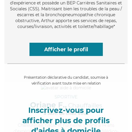
d'expérience et possède un BEP Carrières Sanitaires et
Sociales (CSS). Maitrisant bien les troubles de la peau /
escarres et la bronchopneumopathie chronique
obstructive, Arthur apporte ses services de repas,
courses/livraison, activités et toilette/habillage*
Afficher le profil
Présentation déclarative du candidat, soumise à
vérification avant toute mise en relation
SPORTIVE
Oriane F.,
Chauffailles
Inscrivez-vous pour
à 5km de chez Vous
afficher plus de profils
Chaleureuse
, fiable et humaine, Oriane a 14 ans
d’aides à domicile
d'expérience et possède un diplôme d'Aide Médico-