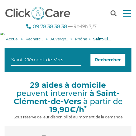
T
o
g
09 78 38 38 38
— 9h-19h 7j/7
g
l
Accueil
Recherche aide à domicile
Auvergne-Rhône-Alpes
Rhône
Saint-Clément-de-Vers
e
n
a
Rechercher
v
i
g
a
29 aides à domicile
t
peuvent intervenir
à Saint-
i
o
Clément-de-Vers
à partir de
n
*
19,90€/h
Sous réserve de leur disponibilité au moment de la demande