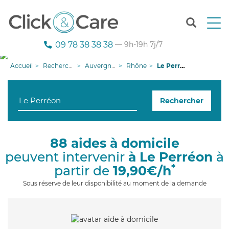
T
o
g
09 78 38 38 38
— 9h-19h 7j/7
g
l
Accueil
Recherche aide à domicile
Auvergne-Rhône-Alpes
Rhône
Le Perréon
e
n
a
Rechercher
v
i
g
a
88 aides à domicile
t
peuvent intervenir
à Le Perréon
à
i
o
*
partir de
19,90€/h
n
Sous réserve de leur disponibilité au moment de la demande