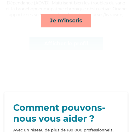
Dépendance (ADVD). Maitrisant bien les troubles du sang
et la bronchopneumopathie chronique obstructive, Oriane
apporte ses services de lever/coucher, courses/livraison,
Je m'inscris
rappels et mobilité*
Afficher le profil
Comment pouvons-
nous vous aider ?
Avec un réseau de plus de 180 000 professionnels,