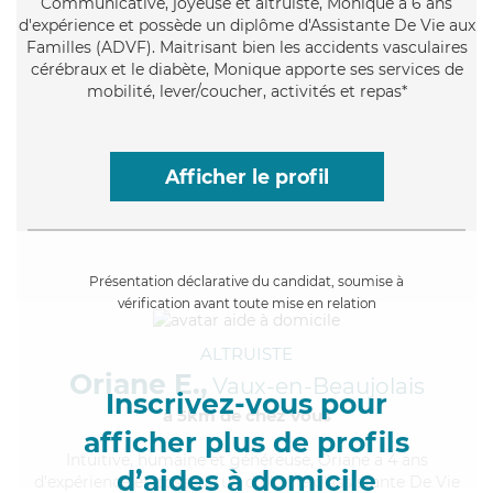
Communicative
, joyeuse et altruiste, Monique a 6 ans
d'expérience et possède un diplôme d'Assistante De Vie aux
Familles (ADVF). Maitrisant bien les accidents vasculaires
cérébraux et le diabète, Monique apporte ses services de
mobilité, lever/coucher, activités et repas*
Afficher le profil
Présentation déclarative du candidat, soumise à
vérification avant toute mise en relation
ALTRUISTE
Oriane E.,
Vaux-en-Beaujolais
Inscrivez-vous pour
à 5km de chez Vous
afficher plus de profils
Intuitive
, humaine et généreuse, Oriane a 4 ans
d’aides à domicile
d'expérience et possède un diplôme d'Assistante De Vie