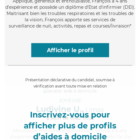
Appliqué
, généreux et enthousiaste, François a 4 ans
d'expérience et possède un diplôme d'Etat d'infirmier (DEI).
Maitrisant bien les troubles respiratoires et les troubles de
la vision, François apporte ses services de
surveillance de nuit, activités, repas et courses/livraison*
Afficher le profil
Présentation déclarative du candidat, soumise à
vérification avant toute mise en relation
JOYEUSE
Ludivine U.,
Limas
Inscrivez-vous pour
à 5km de chez Vous
afficher plus de profils
Minutieuse
, flexible et attentionnée, Ludivine a 6 ans
d’aides à domicile
d'expérience et possède un diplôme d'Assistante De Vie