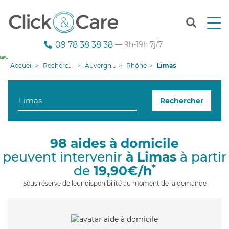
T
o
g
09 78 38 38 38
— 9h-19h 7j/7
g
l
Accueil
Recherche aide à domicile
Auvergne-Rhône-Alpes
Rhône
Limas
e
n
a
Rechercher
v
i
g
a
98 aides à domicile
t
peuvent intervenir
à Limas
à partir
i
o
*
de
19,90€/h
n
Sous réserve de leur disponibilité au moment de la demande