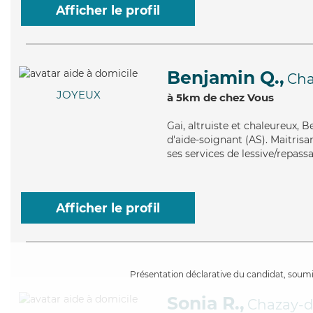
Afficher le profil
Benjamin Q.,
Cha
JOYEUX
à 5km de chez Vous
Gai
, altruiste et chaleureux,
d'aide-soignant (AS). Maitrisan
ses services de lessive/repassa
Afficher le profil
Présentation déclarative du candidat, soumis
Sonia R.,
Chazay-d