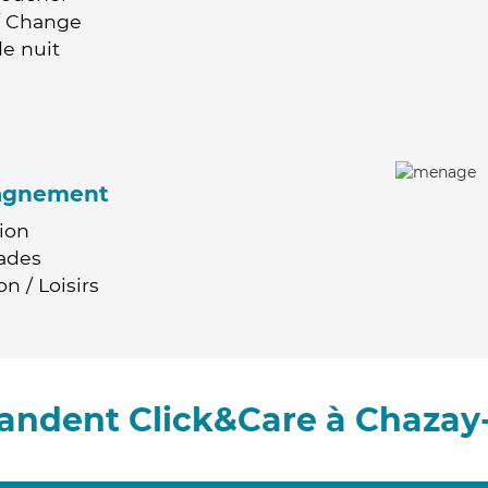
 / Change
e nuit
agnement
ion
ades
n / Loisirs
andent Click&Care à Chazay