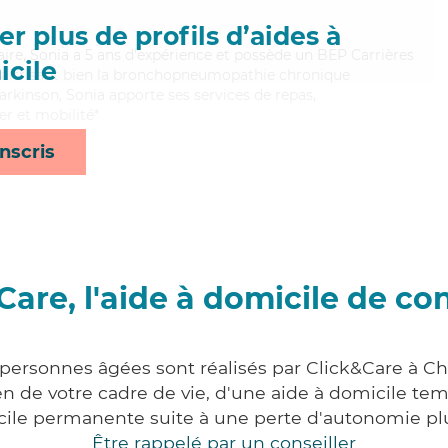
r plus de profils d’aides à
aire, Sonia a 5 ans d'expérience et possède un BEP Carrières
cile
 Maitrisant bien la bronchopneumopathie chronique
arkinson, Sonia apporte ses services de repas,
er et mobilité*
nscris
Care, l'aide à domicile de co
 personnes âgées sont réalisés par Click&Care à C
 de votre cadre de vie, d'une aide à domicile tem
cile permanente suite à une perte d'autonomie pl
Être rappelé par un conseiller