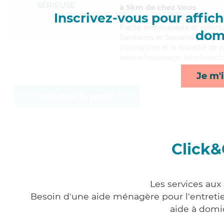
SÉRIEUSE
à 5km de chez Vous
Inscrivez-vous pour affiche
Fiable
, enthousiaste et volont
domi
Sanitaires et Sociales (CSS).
obstructive et la maladie de p
lessive/repassage, lever/couch
Je m'i
Afficher le profil
Click&
Les services aux
Besoin d'une aide ménagère pour l'entretien
aide à domi