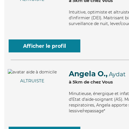
à 5km de chez Vous
Intuitive
, optimiste et altruis
d'infirmier (DEI). Maitrisant bi
surveillance de nuit, lever/co
Afficher le profil
Angela O.,
Aydat
ALTRUISTE
à 5km de chez Vous
Minutieuse
, énergique et inf
d'Etat d'aide-soignant (AS). Ma
respiratoires, Angela apporte s
lessive/repassage*