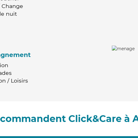
 / Change
e nuit
agnement
ion
ades
n / Loisirs
recommandent Click&Care à 