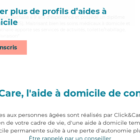
r plus de profils d’aides à
truiste, Nathalie a 9 ans d'expérience et possède un diplôme
cile
iale (DEAVS). Maitrisant bien les soins médicaux à domicile et
halie apporte ses services de activités, toilette/habillage,
ivraison*
nscris
Care, l'aide à domicile de co
ces aux personnes âgées sont réalisés par Click&Car
 de votre cadre de vie, d'une aide à domicile tem
cile permanente suite à une perte d'autonomie pl
Être rappelé par un conseiller