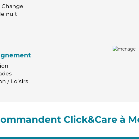
 / Change
e nuit
agnement
ion
ades
n / Loisirs
ecommandent Click&Care à M