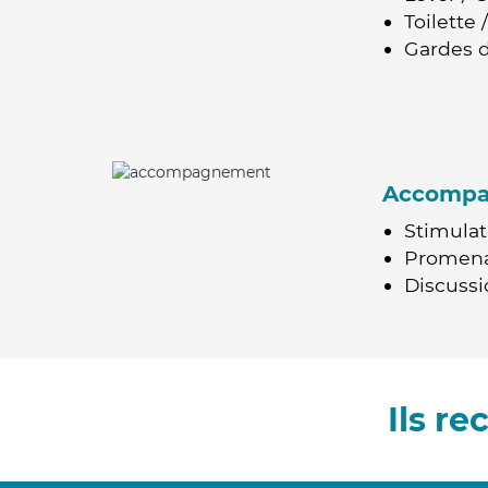
Toilette
Gardes d
Accomp
Stimulat
Promen
Discussio
Ils r