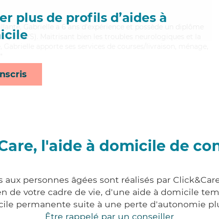
r plus de profils d’aides à
illante, Gabrielle a 6 ans d'expérience et possède un diplôme
cile
ale (DEAVS). Maitrisant bien les troubles neurologiques et la
 Gabrielle apporte ses services de courses/livraison, ménage,
*
nscris
Care, l'aide à domicile de co
s aux personnes âgées sont réalisés par Click&Car
 de votre cadre de vie, d'une aide à domicile tem
cile permanente suite à une perte d'autonomie pl
Être rappelé par un conseiller