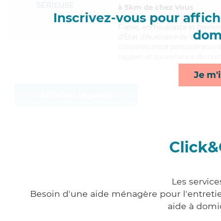
SÉRIEUSE
à 5km de chez Vous
Inscrivez-vous pour affiche
Fiable
, enthousiaste et bienve
domi
d'État d'Auxiliaire de Vie Soci
convalescence postopératoire,
rappels et surveillance de nuit
Je m'i
Afficher le profil
Click&
Les service
Besoin d'une aide ménagère pour l'entretien
aide à domi