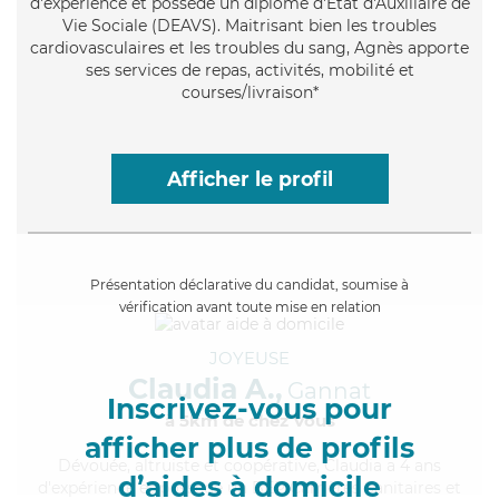
d'expérience et possède un diplôme d'État d'Auxiliaire de
Vie Sociale (DEAVS). Maitrisant bien les troubles
cardiovasculaires et les troubles du sang, Agnès apporte
ses services de repas, activités, mobilité et
courses/livraison*
Afficher le profil
Présentation déclarative du candidat, soumise à
vérification avant toute mise en relation
JOYEUSE
Claudia A.,
Gannat
Inscrivez-vous pour
à 5km de chez Vous
afficher plus de profils
Dévouée
, altruiste et coopérative, Claudia a 4 ans
d’aides à domicile
d'expérience et possède un BEP Carrières Sanitaires et