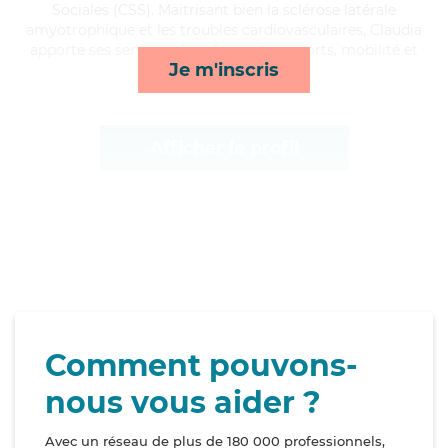
Sociales (CSS). Maitrisant bien la sclérose latérale
amyotrophique et les troubles cardiovasculaires, Claudia
apporte ses services de ménage, transports, mobilité et
Je m'inscris
courses/livraison*
Afficher le profil
Comment pouvons-
nous vous aider ?
Avec un réseau de plus de 180 000 professionnels,