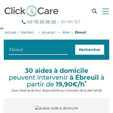
T
o
g
09 78 38 38 38
— 9h-19h 7j/7
g
l
Accueil
Recherche aide à domicile
Auvergne-Rhône-Alpes
Allier
Ébreuil
e
n
a
Rechercher
v
i
g
a
30 aides à domicile
t
peuvent intervenir
à Ébreuil
à
i
o
*
partir de
19,90€/h
n
Sous réserve de leur disponibilité au moment de la demande