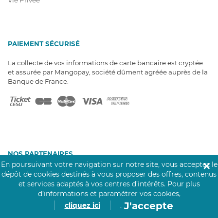
PAIEMENT SÉCURISÉ
La collecte de vos informations de carte bancaire est cryptée
et assurée par Mangopay, société dûment agréée auprès de la
Banque de France.
NOS PARTENAIRES
En poursuivant votre navigation sur notre site, vous acceptez le
✕
Click&Care est soutenu par les Groupes
dépôt de cookies destinés à vous proposer des offres, contenus
Caisse des Dépôts et MAIF.
et services adaptés à vos centres d’intérêts.
Pour plus
d’informations et paramétrer vos cookies,
J'accepte
cliquez ici
.