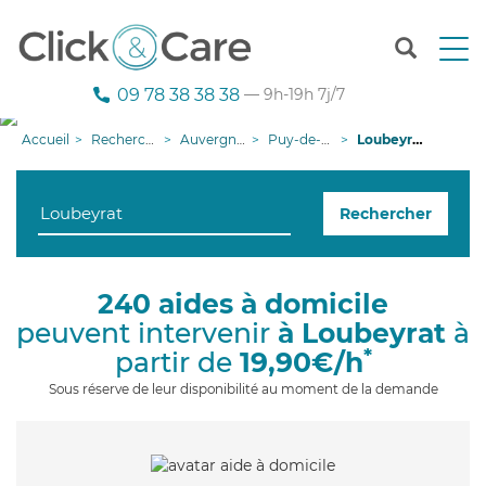
T
o
g
09 78 38 38 38
— 9h-19h 7j/7
g
l
Accueil
Recherche aide à domicile
Auvergne-Rhône-Alpes
Puy-de-Dôme
Loubeyrat
e
n
a
Rechercher
v
i
g
a
240 aides à domicile
t
peuvent intervenir
à Loubeyrat
à
i
o
*
partir de
19,90€/h
n
Sous réserve de leur disponibilité au moment de la demande