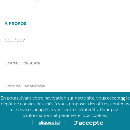
À PROPOS
CGU / GGV
Charte Click&Care
Code de Déontologie
En poursuivant votre navigation sur notre site, vous acceptez le
✕
dépôt de cookies destinés à vous proposer des offres, contenus
Mentions Légales
et services adaptés à vos centres d’intérêts.
Pour plus
d’informations et paramétrer vos cookies,
J'accepte
cliquez ici
.